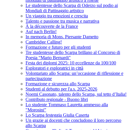
mondiali di pattinaggio artistico a rotelle
Le studentesse dello Scarpa di Oderzo sul podio ai
Mondiali di Pattinaggio artistico
Un viaggio tra emozioni e crescita
Talento e passione tra musica e narrativa
À la découverte de la France
Auf nach Berlin!
In memoria di Mons. Piersante Dametto
Cambridge Calling!
Formazione e futuro per gli studenti
Tre studentesse dello Scarpa brillano al Concorso di
Poesia “Mario Bernardi"
Festa dei diplomi 2025: 10 eccellenze da 100/100
Esploratori e esploratrici in città
Volontariato allo Scarpa: un’occasione di riflessione e
partecipazione
Formazione e sicurezza allo Scarpa
Studenti al debutto per l'a.s. 2025-2026
Noemi Casonato, talento dello Scarpa, sul tetto d’Italia!
Contributo regionale - Buono libri
Lo studente Tommaso Lauretta ammesso alla
"Morosini”
Lo Scarpa festeggia Giulia Caserta
Un grazie ai docenti che concludono il loro percorso
allo Scarpa