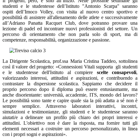
Il progetto, però,
è solo all’inizio. Nelle prossime settimane gli
studenti e le studentesse dell’Istituto "Antonio Scarpa" saranno
ospiti dell’Imoco Volley, con visita al nuovo centro sportivo e
possibilità di assistere all'allenamento delle atlete e successivamente
all’Adriano Panatta Racquet Club, dove potranno provare una
lezione di padel ed incontrare nuovi professionisti del settore. Un
percorso di orientamento che non parla solo di sport, ma di
competenze, responsabilità, organizzazione e passione.
La Dirigente Scolastica, prof.ssa Maria Cristina Taddeo, sottolinea
così il valore del progetto: «Connessioni Vitali supporta gli studenti
e le studentesse dell'Istituto al compiere
scelte consapevoli
,
valorizzando interessi, attitudini e aspirazioni, e contribuendo a
contrastare la dispersione scolastica. Sappiamo che decidere il
proprio percorso dopo il diploma può essere entusiasmante, ma
anche disorientante: università, accademie, ITS, mondo del lavoro?
Le possibilità sono tante e capire quale sia la più adatta a sé non è
sempre semplice. Attraverso laboratori interattivi, incontri,
simulazioni e testimonianze, gli studenti e le studentesse saranno
aiutati/e a delineare un profilo più chiaro dei propri interessi e
attitudini. L'obiettivo non è dare la risposta, ma fornire tutti gli
elementi necessari a costruire un percorso personalizzato, in linea
con i propri sogni e aspirazioni».