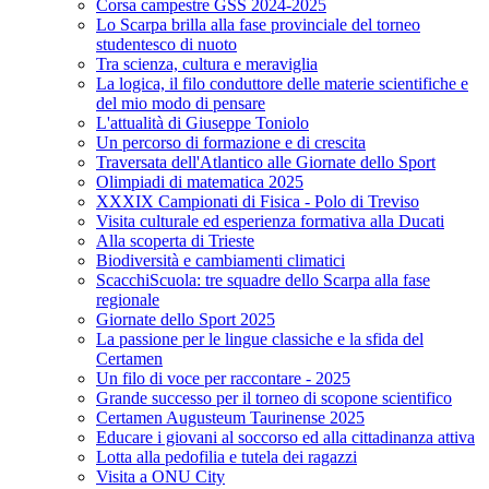
Corsa campestre GSS 2024-2025
Lo Scarpa brilla alla fase provinciale del torneo
studentesco di nuoto
Tra scienza, cultura e meraviglia
La logica, il filo conduttore delle materie scientifiche e
del mio modo di pensare
L'attualità di Giuseppe Toniolo
Un percorso di formazione e di crescita
Traversata dell'Atlantico alle Giornate dello Sport
Olimpiadi di matematica 2025
XXXIX Campionati di Fisica - Polo di Treviso
Visita culturale ed esperienza formativa alla Ducati
Alla scoperta di Trieste
Biodiversità e cambiamenti climatici
ScacchiScuola: tre squadre dello Scarpa alla fase
regionale
Giornate dello Sport 2025
La passione per le lingue classiche e la sfida del
Certamen
Un filo di voce per raccontare - 2025
Grande successo per il torneo di scopone scientifico
Certamen Augusteum Taurinense 2025
Educare i giovani al soccorso ed alla cittadinanza attiva
Lotta alla pedofilia e tutela dei ragazzi
Visita a ONU City