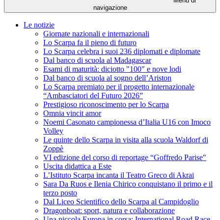
Menu di
navigazione
Le notizie
Giornate nazionali e internazionali
Lo Scarpa fa il pieno di futuro
Lo Scarpa celebra i suoi 236 diplomati e diplomate
Dal banco di scuola al Madagascar
Esami di maturità: diciotto "100" e nove lodi
Dal banco di scuola al sogno dell’Ariston
Lo Scarpa premiato per il progetto internazionale
“Ambasciatori del Futuro 2026”
Prestigioso riconoscimento per lo Scarpa
Omnia vincit amor
Noemi Casonato campionessa d’Italia U16 con Imoco
Volley
Le quinte dello Scarpa in visita alla scuola Waldorf di
Zoppè
VI edizione del corso di reportage “Goffredo Parise"
Uscita didattica a Este
L’Istituto Scarpa incanta il Teatro Greco di Akrai
Sara Da Ruos e Ilenia Chirico conquistano il primo e il
terzo posto
Dal Liceo Scientifico dello Scarpa al Campidoglio
Dragonboat: sport, natura e collaborazione
Una piccola Europa in corsa: International Road Race