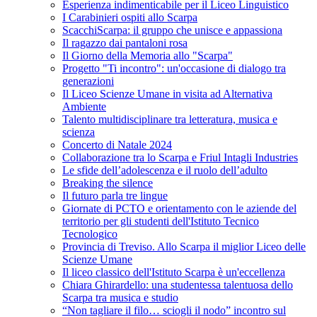
Esperienza indimenticabile per il Liceo Linguistico
I Carabinieri ospiti allo Scarpa
ScacchiScarpa: il gruppo che unisce e appassiona
Il ragazzo dai pantaloni rosa
Il Giorno della Memoria allo "Scarpa"
Progetto "Ti incontro": un'occasione di dialogo tra
generazioni
Il Liceo Scienze Umane in visita ad Alternativa
Ambiente
Talento multidisciplinare tra letteratura, musica e
scienza
Concerto di Natale 2024
Collaborazione tra lo Scarpa e Friul Intagli Industries
Le sfide dell’adolescenza e il ruolo dell’adulto
Breaking the silence
Il futuro parla tre lingue
Giornate di PCTO e orientamento con le aziende del
territorio per gli studenti dell'Istituto Tecnico
Tecnologico
Provincia di Treviso. Allo Scarpa il miglior Liceo delle
Scienze Umane
Il liceo classico dell'Istituto Scarpa è un'eccellenza
Chiara Ghirardello: una studentessa talentuosa dello
Scarpa tra musica e studio
“Non tagliare il filo… sciogli il nodo” incontro sul