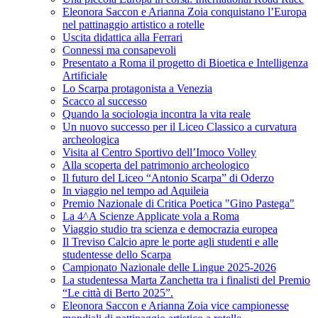
Eleonora Saccon e Arianna Zoia conquistano l’Europa
nel pattinaggio artistico a rotelle
Uscita didattica alla Ferrari
Connessi ma consapevoli
Presentato a Roma il progetto di Bioetica e Intelligenza
Artificiale
Lo Scarpa protagonista a Venezia
Scacco al successo
Quando la sociologia incontra la vita reale
Un nuovo successo per il Liceo Classico a curvatura
archeologica
Visita al Centro Sportivo dell’Imoco Volley
Alla scoperta del patrimonio archeologico
Il futuro del Liceo “Antonio Scarpa” di Oderzo
In viaggio nel tempo ad Aquileia
Premio Nazionale di Critica Poetica "Gino Pastega"
La 4^A Scienze Applicate vola a Roma
Viaggio studio tra scienza e democrazia europea
Il Treviso Calcio apre le porte agli studenti e alle
studentesse dello Scarpa
Campionato Nazionale delle Lingue 2025-2026
La studentessa Marta Zanchetta tra i finalisti del Premio
“Le città di Berto 2025”.
Eleonora Saccon e Arianna Zoia vice campionesse