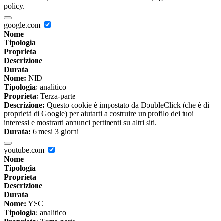
policy.
google.com
Nome
Tipologia
Proprieta
Descrizione
Durata
Nome:
NID
Tipologia:
analitico
Proprieta:
Terza-parte
Descrizione:
Questo cookie è impostato da DoubleClick (che è di
proprietà di Google) per aiutarti a costruire un profilo dei tuoi
interessi e mostrarti annunci pertinenti su altri siti.
Durata:
6 mesi 3 giorni
youtube.com
Nome
Tipologia
Proprieta
Descrizione
Durata
Nome:
YSC
Tipologia:
analitico