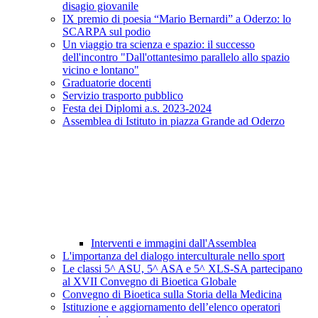
disagio giovanile
IX premio di poesia “Mario Bernardi” a Oderzo: lo
SCARPA sul podio
Un viaggio tra scienza e spazio: il successo
dell'incontro "Dall'ottantesimo parallelo allo spazio
vicino e lontano"
Graduatorie docenti
Servizio trasporto pubblico
Festa dei Diplomi a.s. 2023-2024
Assemblea di Istituto in piazza Grande ad Oderzo
Interventi e immagini dall'Assemblea
L'importanza del dialogo interculturale nello sport
Le classi 5^ ASU, 5^ ASA e 5^ XLS-SA partecipano
al XVII Convegno di Bioetica Globale
Convegno di Bioetica sulla Storia della Medicina
Istituzione e aggiornamento dell’elenco operatori