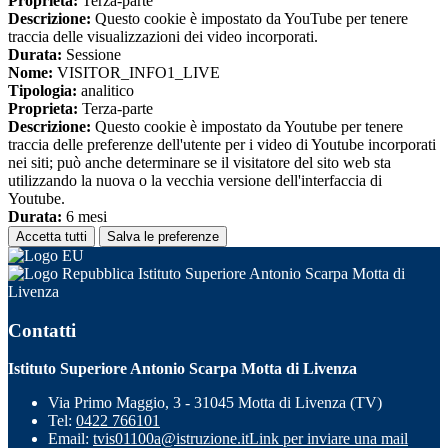
Proprieta:
Terza-parte
Descrizione:
Questo cookie è impostato da YouTube per tenere
traccia delle visualizzazioni dei video incorporati.
Durata:
Sessione
Nome:
VISITOR_INFO1_LIVE
Tipologia:
analitico
Proprieta:
Terza-parte
Descrizione:
Questo cookie è impostato da Youtube per tenere
traccia delle preferenze dell'utente per i video di Youtube incorporati
nei siti; può anche determinare se il visitatore del sito web sta
utilizzando la nuova o la vecchia versione dell'interfaccia di
Youtube.
Durata:
6 mesi
Accetta tutti
Salva le preferenze
Istituto Superiore Antonio Scarpa Motta di
Livenza
Contatti
Istituto Superiore Antonio Scarpa Motta di Livenza
Via Primo Maggio, 3 - 31045 Motta di Livenza (TV)
Tel:
0422 766101
Email:
tvis01100a@istruzione.it
Link per inviare una mail