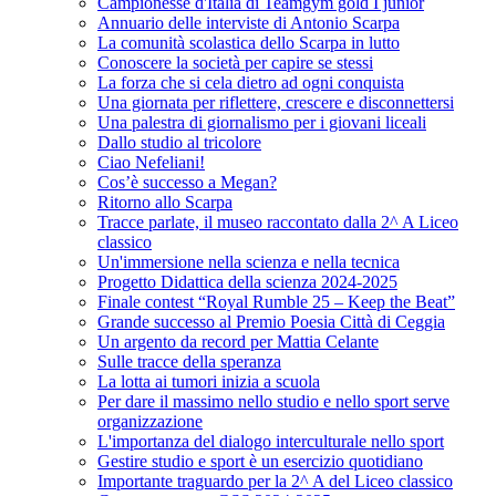
Campionesse d'Italia di Teamgym gold I junior
Annuario delle interviste di Antonio Scarpa
La comunità scolastica dello Scarpa in lutto
Conoscere la società per capire se stessi
La forza che si cela dietro ad ogni conquista
Una giornata per riflettere, crescere e disconnettersi
Una palestra di giornalismo per i giovani liceali
Dallo studio al tricolore
Ciao Nefeliani!
Cos’è successo a Megan?
Ritorno allo Scarpa
Tracce parlate, il museo raccontato dalla 2^ A Liceo
classico
Un'immersione nella scienza e nella tecnica
Progetto Didattica della scienza 2024-2025
Finale contest “Royal Rumble 25 – Keep the Beat”
Grande successo al Premio Poesia Città di Ceggia
Un argento da record per Mattia Celante
Sulle tracce della speranza
La lotta ai tumori inizia a scuola
Per dare il massimo nello studio e nello sport serve
organizzazione
L'importanza del dialogo interculturale nello sport
Gestire studio e sport è un esercizio quotidiano
Importante traguardo per la 2^ A del Liceo classico