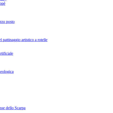
oppè
erzo posto
attinaggio artistico a rotelle
tificiale
heologica
esse dello Scarpa