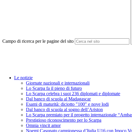
Campo di ricerca per le pagine del sito
Le notizie
Giornate nazionali e internazionali
Lo Scarpa fa il pieno di futuro
Lo Scarpa celebra i suoi 236 diplomati e diplomate
Dal banco di scuola al Madagascar
Esami di maturità: diciotto "100" e nove lodi
Dal banco di scuola al sogno dell’Ariston
Lo Scarpa premiato per il progetto internazionale “Amba
Prestigioso riconoscimento per lo Scarpa
Omnia vincit amor
Noemi Casonato campionessa d’Italia U16 con Imoco Vo