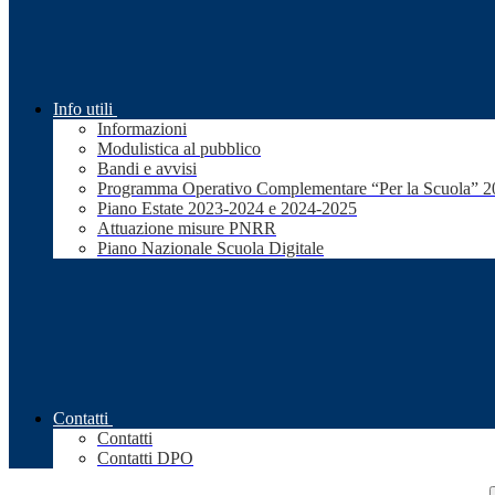
Info utili
Informazioni
Modulistica al pubblico
Bandi e avvisi
Programma Operativo Complementare “Per la Scuola” 
Piano Estate 2023-2024 e 2024-2025
Attuazione misure PNRR
Piano Nazionale Scuola Digitale
Contatti
Contatti
Contatti DPO