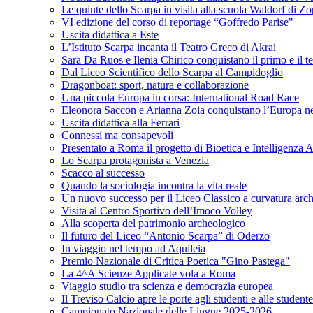
Le quinte dello Scarpa in visita alla scuola Waldorf di Z
VI edizione del corso di reportage “Goffredo Parise"
Uscita didattica a Este
L’Istituto Scarpa incanta il Teatro Greco di Akrai
Sara Da Ruos e Ilenia Chirico conquistano il primo e il t
Dal Liceo Scientifico dello Scarpa al Campidoglio
Dragonboat: sport, natura e collaborazione
Una piccola Europa in corsa: International Road Race
Eleonora Saccon e Arianna Zoia conquistano l’Europa nel p
Uscita didattica alla Ferrari
Connessi ma consapevoli
Presentato a Roma il progetto di Bioetica e Intelligenza Ar
Lo Scarpa protagonista a Venezia
Scacco al successo
Quando la sociologia incontra la vita reale
Un nuovo successo per il Liceo Classico a curvatura arc
Visita al Centro Sportivo dell’Imoco Volley
Alla scoperta del patrimonio archeologico
Il futuro del Liceo “Antonio Scarpa” di Oderzo
In viaggio nel tempo ad Aquileia
Premio Nazionale di Critica Poetica "Gino Pastega"
La 4^A Scienze Applicate vola a Roma
Viaggio studio tra scienza e democrazia europea
Il Treviso Calcio apre le porte agli studenti e alle student
Campionato Nazionale delle Lingue 2025-2026