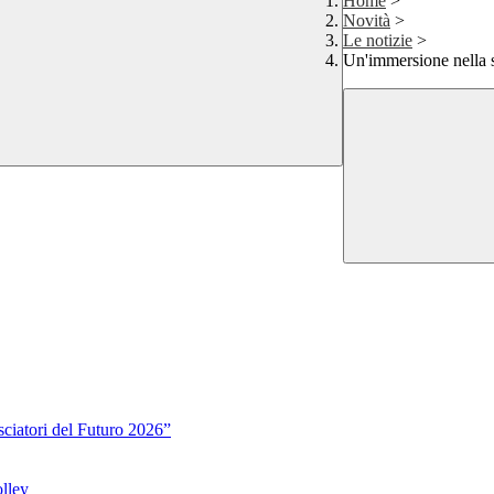
Home
>
Novità
>
Le notizie
>
Un'immersione nella s
sciatori del Futuro 2026”
lley