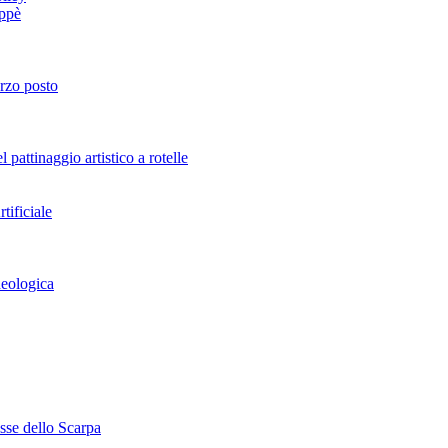
oppè
erzo posto
attinaggio artistico a rotelle
tificiale
heologica
esse dello Scarpa