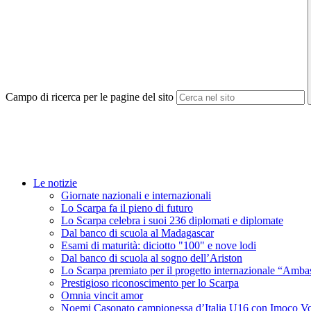
Campo di ricerca per le pagine del sito
Le notizie
Giornate nazionali e internazionali
Lo Scarpa fa il pieno di futuro
Lo Scarpa celebra i suoi 236 diplomati e diplomate
Dal banco di scuola al Madagascar
Esami di maturità: diciotto "100" e nove lodi
Dal banco di scuola al sogno dell’Ariston
Lo Scarpa premiato per il progetto internazionale “Amba
Prestigioso riconoscimento per lo Scarpa
Omnia vincit amor
Noemi Casonato campionessa d’Italia U16 con Imoco Vo