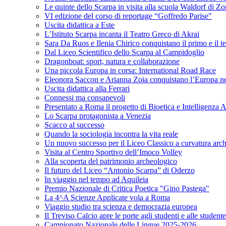
Le quinte dello Scarpa in visita alla scuola Waldorf di Z
VI edizione del corso di reportage “Goffredo Parise"
Uscita didattica a Este
L’Istituto Scarpa incanta il Teatro Greco di Akrai
Sara Da Ruos e Ilenia Chirico conquistano il primo e il t
Dal Liceo Scientifico dello Scarpa al Campidoglio
Dragonboat: sport, natura e collaborazione
Una piccola Europa in corsa: International Road Race
Eleonora Saccon e Arianna Zoia conquistano l’Europa nel p
Uscita didattica alla Ferrari
Connessi ma consapevoli
Presentato a Roma il progetto di Bioetica e Intelligenza Ar
Lo Scarpa protagonista a Venezia
Scacco al successo
Quando la sociologia incontra la vita reale
Un nuovo successo per il Liceo Classico a curvatura arc
Visita al Centro Sportivo dell’Imoco Volley
Alla scoperta del patrimonio archeologico
Il futuro del Liceo “Antonio Scarpa” di Oderzo
In viaggio nel tempo ad Aquileia
Premio Nazionale di Critica Poetica "Gino Pastega"
La 4^A Scienze Applicate vola a Roma
Viaggio studio tra scienza e democrazia europea
Il Treviso Calcio apre le porte agli studenti e alle student
Campionato Nazionale delle Lingue 2025-2026