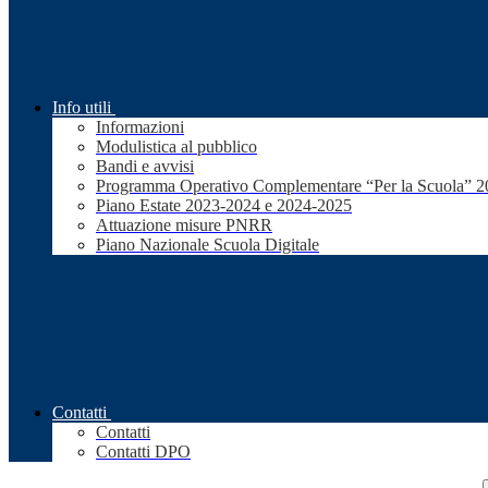
Info utili
Informazioni
Modulistica al pubblico
Bandi e avvisi
Programma Operativo Complementare “Per la Scuola” 
Piano Estate 2023-2024 e 2024-2025
Attuazione misure PNRR
Piano Nazionale Scuola Digitale
Contatti
Contatti
Contatti DPO