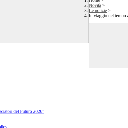
Home
>
Novità
>
Le notizie
>
In viaggio nel tempo 
sciatori del Futuro 2026”
lley