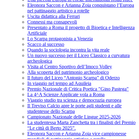
Eleonora Saccon e Arianna Zoia conquistano l’Europa
nel pattinaggio artistico a rotelle
Uscita didattica alla Ferrari
Connessi ma consapevoli
Presentato a Roma il progetto di Bioetica e Intelligenza
Artificiale
Lo Scarpa protagonista a Venezia
Scacco al successo
Quando la sociologia incontra la vita reale
Un nuovo successo per il Liceo Classico a curvatura
archeologica
Visita al Centro Sportivo dell’Imoco Volley
Alla scoperta del patrimonio archeologico
Il futuro del Liceo “Antonio Scarpa” di Oderzo
In viaggio nel tempo ad Aquileia
Premio Nazionale di Critica Poetica "Gino Pastega"
La 4^A Scienze Applicate vola a Roma
Viaggio studio tra scienza e democrazia europea
Il Treviso Calcio apre le porte agli studenti e alle
studentesse dello Scarpa
Campionato Nazionale delle Lingue 2025-2026
La studentessa Marta Zanchetta tra i finalisti del Premio
“Le città di Berto 2025”.
Eleonora Saccon e Arianna Zoia vice campionesse