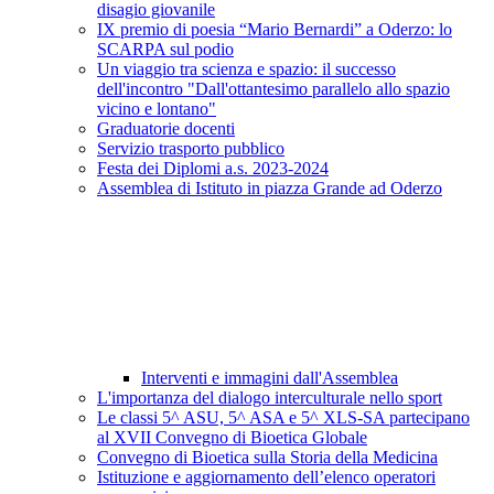
disagio giovanile
IX premio di poesia “Mario Bernardi” a Oderzo: lo
SCARPA sul podio
Un viaggio tra scienza e spazio: il successo
dell'incontro "Dall'ottantesimo parallelo allo spazio
vicino e lontano"
Graduatorie docenti
Servizio trasporto pubblico
Festa dei Diplomi a.s. 2023-2024
Assemblea di Istituto in piazza Grande ad Oderzo
Interventi e immagini dall'Assemblea
L'importanza del dialogo interculturale nello sport
Le classi 5^ ASU, 5^ ASA e 5^ XLS-SA partecipano
al XVII Convegno di Bioetica Globale
Convegno di Bioetica sulla Storia della Medicina
Istituzione e aggiornamento dell’elenco operatori