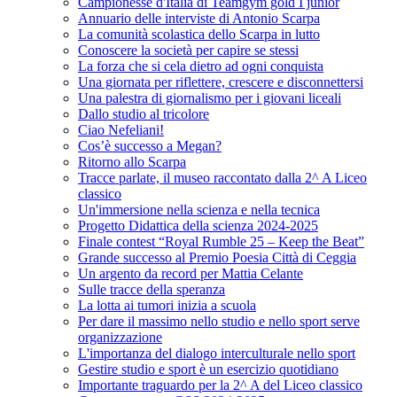
Campionesse d'Italia di Teamgym gold I junior
Annuario delle interviste di Antonio Scarpa
La comunità scolastica dello Scarpa in lutto
Conoscere la società per capire se stessi
La forza che si cela dietro ad ogni conquista
Una giornata per riflettere, crescere e disconnettersi
Una palestra di giornalismo per i giovani liceali
Dallo studio al tricolore
Ciao Nefeliani!
Cos’è successo a Megan?
Ritorno allo Scarpa
Tracce parlate, il museo raccontato dalla 2^ A Liceo
classico
Un'immersione nella scienza e nella tecnica
Progetto Didattica della scienza 2024-2025
Finale contest “Royal Rumble 25 – Keep the Beat”
Grande successo al Premio Poesia Città di Ceggia
Un argento da record per Mattia Celante
Sulle tracce della speranza
La lotta ai tumori inizia a scuola
Per dare il massimo nello studio e nello sport serve
organizzazione
L'importanza del dialogo interculturale nello sport
Gestire studio e sport è un esercizio quotidiano
Importante traguardo per la 2^ A del Liceo classico