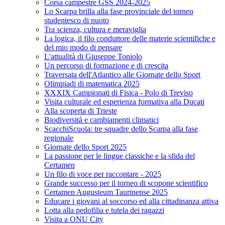
Corsa campestre GSS 2024-2025
Lo Scarpa brilla alla fase provinciale del torneo
studentesco di nuoto
Tra scienza, cultura e meraviglia
La logica, il filo conduttore delle materie scientifiche e
del mio modo di pensare
L'attualità di Giuseppe Toniolo
Un percorso di formazione e di crescita
Traversata dell'Atlantico alle Giornate dello Sport
Olimpiadi di matematica 2025
XXXIX Campionati di Fisica - Polo di Treviso
Visita culturale ed esperienza formativa alla Ducati
Alla scoperta di Trieste
Biodiversità e cambiamenti climatici
ScacchiScuola: tre squadre dello Scarpa alla fase
regionale
Giornate dello Sport 2025
La passione per le lingue classiche e la sfida del
Certamen
Un filo di voce per raccontare - 2025
Grande successo per il torneo di scopone scientifico
Certamen Augusteum Taurinense 2025
Educare i giovani al soccorso ed alla cittadinanza attiva
Lotta alla pedofilia e tutela dei ragazzi
Visita a ONU City