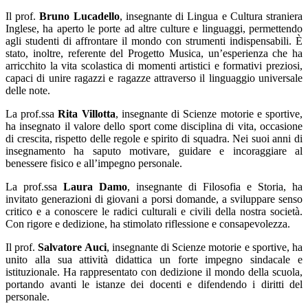
Il prof.
Bruno Lucadello
, insegnante di Lingua e Cultura straniera
Inglese, ha aperto le porte ad altre culture e linguaggi, permettendo
agli studenti di affrontare il mondo con strumenti indispensabili. È
stato, inoltre, referente del Progetto Musica, un’esperienza che ha
arricchito la vita scolastica di momenti artistici e formativi preziosi,
capaci di unire ragazzi e ragazze attraverso il linguaggio universale
delle note.
La prof.ssa
Rita Villotta
, insegnante di Scienze motorie e sportive,
ha insegnato il valore dello sport come disciplina di vita, occasione
di crescita, rispetto delle regole e spirito di squadra. Nei suoi anni di
insegnamento ha saputo motivare, guidare e incoraggiare al
benessere fisico e all’impegno personale.
La prof.ssa
Laura Damo
, insegnante di Filosofia e Storia, ha
invitato generazioni di giovani a porsi domande, a sviluppare senso
critico e a conoscere le radici culturali e civili della nostra società.
Con rigore e dedizione, ha stimolato riflessione e consapevolezza.
Il prof.
Salvatore Auci
, insegnante di Scienze motorie e sportive, ha
unito alla sua attività didattica un forte impegno sindacale e
istituzionale. Ha rappresentato con dedizione il mondo della scuola,
portando avanti le istanze dei docenti e difendendo i diritti del
personale.