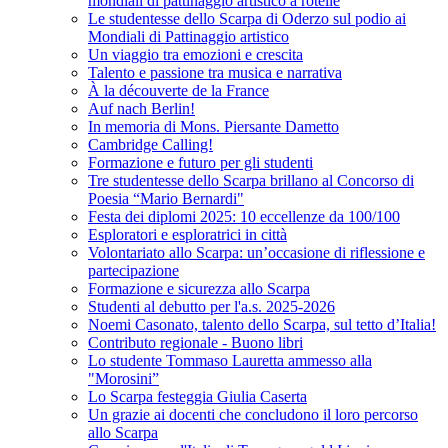
mondiali di pattinaggio artistico a rotelle
Le studentesse dello Scarpa di Oderzo sul podio ai
Mondiali di Pattinaggio artistico
Un viaggio tra emozioni e crescita
Talento e passione tra musica e narrativa
À la découverte de la France
Auf nach Berlin!
In memoria di Mons. Piersante Dametto
Cambridge Calling!
Formazione e futuro per gli studenti
Tre studentesse dello Scarpa brillano al Concorso di
Poesia “Mario Bernardi"
Festa dei diplomi 2025: 10 eccellenze da 100/100
Esploratori e esploratrici in città
Volontariato allo Scarpa: un’occasione di riflessione e
partecipazione
Formazione e sicurezza allo Scarpa
Studenti al debutto per l'a.s. 2025-2026
Noemi Casonato, talento dello Scarpa, sul tetto d’Italia!
Contributo regionale - Buono libri
Lo studente Tommaso Lauretta ammesso alla
"Morosini”
Lo Scarpa festeggia Giulia Caserta
Un grazie ai docenti che concludono il loro percorso
allo Scarpa