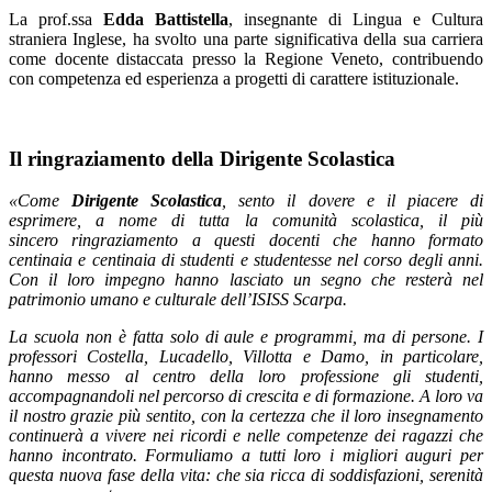
La prof.ssa
Edda Battistella
, insegnante di Lingua e Cultura
straniera Inglese, ha svolto una parte significativa della sua carriera
come docente distaccata presso la Regione Veneto, contribuendo
con competenza ed esperienza a progetti di carattere istituzionale.
Il ringraziamento della Dirigente Scolastica
«Come
Dirigente Scolastica
, sento il dovere e il piacere di
esprimere, a nome di tutta la comunità scolastica, il più
sincero
ringraziamento
a questi docenti che hanno formato
centinaia e centinaia di studenti e studentesse nel corso degli anni.
Con il loro impegno hanno lasciato un segno che resterà nel
patrimonio umano e culturale dell’ISISS Scarpa.
La scuola non è fatta solo di aule e programmi, ma di persone. I
professori Costella, Lucadello, Villotta e Damo, in particolare,
hanno messo al centro della loro professione gli studenti,
accompagnandoli nel percorso di crescita e di formazione. A loro va
il nostro grazie più sentito, con la certezza che il loro insegnamento
continuerà a vivere nei ricordi e nelle competenze dei ragazzi che
hanno incontrato.
F
ormuliamo a tutti loro i migliori auguri per
questa nuova fase della vita: che sia ricca di soddisfazioni, serenità