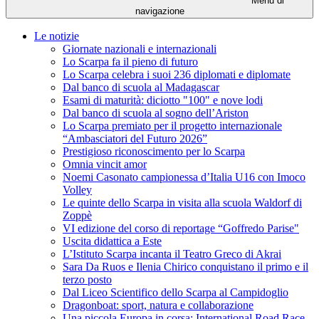
Menu di
navigazione
Le notizie
Giornate nazionali e internazionali
Lo Scarpa fa il pieno di futuro
Lo Scarpa celebra i suoi 236 diplomati e diplomate
Dal banco di scuola al Madagascar
Esami di maturità: diciotto "100" e nove lodi
Dal banco di scuola al sogno dell’Ariston
Lo Scarpa premiato per il progetto internazionale
“Ambasciatori del Futuro 2026”
Prestigioso riconoscimento per lo Scarpa
Omnia vincit amor
Noemi Casonato campionessa d’Italia U16 con Imoco
Volley
Le quinte dello Scarpa in visita alla scuola Waldorf di
Zoppè
VI edizione del corso di reportage “Goffredo Parise"
Uscita didattica a Este
L’Istituto Scarpa incanta il Teatro Greco di Akrai
Sara Da Ruos e Ilenia Chirico conquistano il primo e il
terzo posto
Dal Liceo Scientifico dello Scarpa al Campidoglio
Dragonboat: sport, natura e collaborazione
Una piccola Europa in corsa: International Road Race