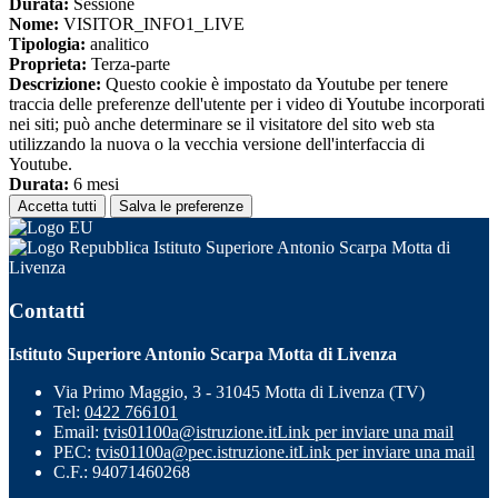
Durata:
Sessione
Nome:
VISITOR_INFO1_LIVE
Tipologia:
analitico
Proprieta:
Terza-parte
Descrizione:
Questo cookie è impostato da Youtube per tenere
traccia delle preferenze dell'utente per i video di Youtube incorporati
nei siti; può anche determinare se il visitatore del sito web sta
utilizzando la nuova o la vecchia versione dell'interfaccia di
Youtube.
Durata:
6 mesi
Accetta tutti
Salva le preferenze
Istituto Superiore Antonio Scarpa Motta di
Livenza
Contatti
Istituto Superiore Antonio Scarpa Motta di Livenza
Via Primo Maggio, 3 - 31045 Motta di Livenza (TV)
Tel:
0422 766101
Email:
tvis01100a@istruzione.it
Link per inviare una mail
PEC:
tvis01100a@pec.istruzione.it
Link per inviare una mail
C.F.: 94071460268