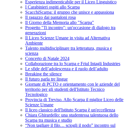
Esperienza indimenticabile per il Liceo Linguistico
I Carabinieri ospiti allo Scarpa
ScacchiScarpa: il gruppo che unisce e appassiona
Il ragazzo dai pantaloni rosa
Il Giorno della Memoria allo "Scarpa"
Progetto "Ti incontro": un'occasione di dialogo tra
generazioni
Il Liceo Scienze Umane in visita ad Alternativa
Ambiente
Talento multidisciplinare tra letteratura, musica e
scienza
Concerto di Natale 2024
Collaborazione tra lo Scarpa e Friul Intagli Industries
Le sfide dell’adolescenza e il ruolo dell’adulto
Breaking the silence
Il futuro parla tre lingue
Giornate di PCTO e orientamento con le aziende del
territorio per gli studenti dell'Istituto Tecnico
Tecnologico
Provincia di Treviso. Allo Scarpa il miglior Liceo delle
Scienze Umane
Il liceo classico dell'Istituto Scarpa è un'eccellenza
Chiara Ghirardello: una studentessa talentuosa dello
Scarpa tra musica e studio
“Non tagliare il filo… sciogli il nodo” incontro sul