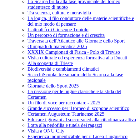
Lo Scarpa brilla alla fase provinciale del torneo
studentesco di nuoto
Tra scienza, cultura e meraviglia
La logica, il filo conduttore delle materie scientifiche e
del mio modo di pensare
L'attualità di Giuseppe Toniolo
Un percorso di formazione e di crescita
Traversata dell'Atlantico alle Giornate dello Sport
Olimpiadi di matematica 2025
XXXIX Campionati di Fisica - Polo di Treviso
Visita culturale ed esperienza formativa alla Ducati
Alla scoperta di Trieste
Biodiversità e cambiamenti climatici
ScacchiScuola: tre squadre dello Scarpa alla fase
regionale
Giornate dello Sport 2025
La passione per le lingue classiche e la sfida del
Certamen
Un filo di voce per raccontare - 2025
Grande successo per il torneo di scopone scientifico
Certamen Augusteum Taurinense 2025
Educare i giovani al soccorso ed alla cittadinanza attiva
Lotta alla pedofilia e tutela dei ragazzi
Visita a ONU City
Esperienza indimenticabile per il Liceo Linguistico