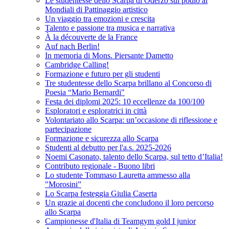
Le studentesse dello Scarpa di Oderzo sul podio ai
Mondiali di Pattinaggio artistico
Un viaggio tra emozioni e crescita
Talento e passione tra musica e narrativa
À la découverte de la France
Auf nach Berlin!
In memoria di Mons. Piersante Dametto
Cambridge Calling!
Formazione e futuro per gli studenti
Tre studentesse dello Scarpa brillano al Concorso di
Poesia “Mario Bernardi"
Festa dei diplomi 2025: 10 eccellenze da 100/100
Esploratori e esploratrici in città
Volontariato allo Scarpa: un’occasione di riflessione e
partecipazione
Formazione e sicurezza allo Scarpa
Studenti al debutto per l'a.s. 2025-2026
Noemi Casonato, talento dello Scarpa, sul tetto d’Italia!
Contributo regionale - Buono libri
Lo studente Tommaso Lauretta ammesso alla
"Morosini”
Lo Scarpa festeggia Giulia Caserta
Un grazie ai docenti che concludono il loro percorso
allo Scarpa
Campionesse d'Italia di Teamgym gold I junior