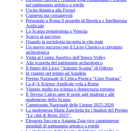
nel pattinaggio artistico a rotelle
Uscita didattica alla Ferrari
Connessi ma consapevoli
Presentato a Roma il progetto di Bioetica e Intelligenza
Artificiale
Lo Scarpa protagonista a Venezia
Scacco al successo
Quando la sociologia incontra la vita reale
Un nuovo successo per il Liceo Classico a curvatura
archeologica
Visita al Centro Sportivo dell’Imoco Volley
Alla scoperta del patrimonio archeologico
Il futuro del Liceo “Antonio Scarpa” di Oderzo
In viaggio nel tempo ad Aquileia
Premio Nazionale di Critica Poetica "Gino Pastega"
La 4^A Scienze Applicate vola a Roma
Viaggio studio tra scienza e democrazia europea
Il Treviso Calcio apre le porte agli studenti e alle
studentesse dello Scarpa
Campionato Nazionale delle Lingue 2025-2026
La studentessa Marta Zanchetta tra i finalisti del Premio
“Le città di Berto 2025”.
Eleonora Saccon e Arianna Zoia vice campionesse
mondiali di pattinaggio artistico a rotelle