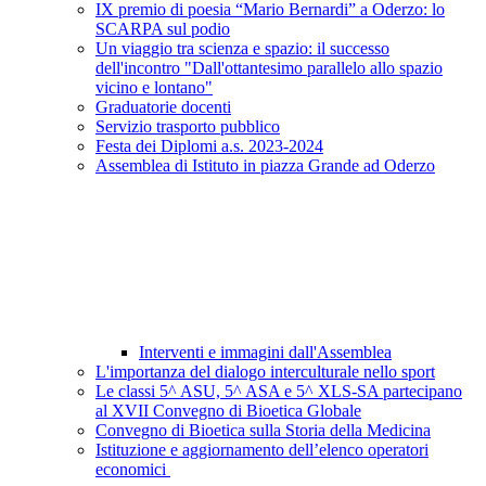
IX premio di poesia “Mario Bernardi” a Oderzo: lo
SCARPA sul podio
Un viaggio tra scienza e spazio: il successo
dell'incontro "Dall'ottantesimo parallelo allo spazio
vicino e lontano"
Graduatorie docenti
Servizio trasporto pubblico
Festa dei Diplomi a.s. 2023-2024
Assemblea di Istituto in piazza Grande ad Oderzo
Interventi e immagini dall'Assemblea
L'importanza del dialogo interculturale nello sport
Le classi 5^ ASU, 5^ ASA e 5^ XLS-SA partecipano
al XVII Convegno di Bioetica Globale
Convegno di Bioetica sulla Storia della Medicina
Istituzione e aggiornamento dell’elenco operatori
economici