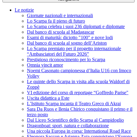
Le notizie
Giornate nazionali e internazionali
Lo Scarpa fa il pieno di futuro
Lo Scarpa celebra i suoi 236 diplomati e diplomate
Dal banco di scuola al Madagascar
Esami di maturità: diciotto "100" e nove lodi
Dal banco di scuola al sogno dell’Ariston
Lo Scarpa premiato per il progetto internazionale
“Ambasciatori del Futuro 2026”
Prestigioso riconoscimento per lo Scarpa
Omnia vincit amor
Noemi Casonato campionessa d’Italia U16 con Imoco
Volley
Le quinte dello Scarpa in visita alla scuola Waldorf di
Zoppè
VI edizione del corso di reportage “Goffredo Parise"
Uscita didattica a Este
L’Istituto Scarpa incanta il Teatro Greco di Akrai
Sara Da Ruos e Ilenia Chirico conquistano il primo e il
terzo posto
Dal Liceo Scientifico dello Scarpa al Campidoglio
Dragonboat: sport, natura e collaborazione
Una piccola Europa in corsa: International Road Race
Eleonora Saccon e Arianna Zoia conquistano l’Europa