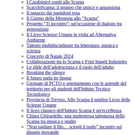
I Carabinieri ospiti allo Scarpa
ScacchiScarpa: il gruppo che unisce e appassiona
Il ragazzo dai pantaloni rosa
Il Giorno della Memoria allo "Scarpa"
Progetto "Ti incontro": un'occasione di dialogo tra
generazioni
Il Liceo Scienze Umane in visita ad Alternativa
Ambiente
Talento multidisciplinare tra letteratura, musica e
scienza
Concerto di Natale 2024
Collaborazione tra lo Scarpa e Friul Intagli Industries
Le sfide dell’adolescenza e il ruolo dell’adulto
Breaking the silence
Il futuro parla tre lingue
Giornate di PCTO e orientamento con le aziende del
territorio per gli studenti dell'Istituto Tecnico
Tecnologico
Provincia di Treviso. Allo Scarpa il miglior Liceo delle
Scienze Umane
Il liceo classico dell'Istituto Scarpa è un'eccellenza
Chiara Ghirardello: una studentessa talentuosa dello
Scarpa tra musica e studio
“Non tagliare il filo… sciogli il nodo” incontro sul
disagio giovanile