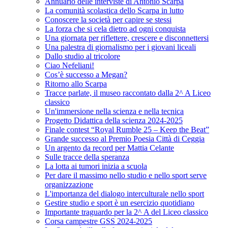
Annuario delle interviste di Antonio Scarpa
La comunità scolastica dello Scarpa in lutto
Conoscere la società per capire se stessi
La forza che si cela dietro ad ogni conquista
Una giornata per riflettere, crescere e disconnettersi
Una palestra di giornalismo per i giovani liceali
Dallo studio al tricolore
Ciao Nefeliani!
Cos’è successo a Megan?
Ritorno allo Scarpa
Tracce parlate, il museo raccontato dalla 2^ A Liceo
classico
Un'immersione nella scienza e nella tecnica
Progetto Didattica della scienza 2024-2025
Finale contest “Royal Rumble 25 – Keep the Beat”
Grande successo al Premio Poesia Città di Ceggia
Un argento da record per Mattia Celante
Sulle tracce della speranza
La lotta ai tumori inizia a scuola
Per dare il massimo nello studio e nello sport serve
organizzazione
L'importanza del dialogo interculturale nello sport
Gestire studio e sport è un esercizio quotidiano
Importante traguardo per la 2^ A del Liceo classico
Corsa campestre GSS 2024-2025