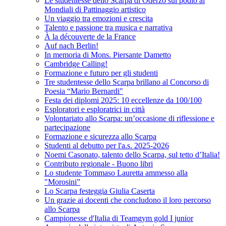
Le studentesse dello Scarpa di Oderzo sul podio ai
Mondiali di Pattinaggio artistico
Un viaggio tra emozioni e crescita
Talento e passione tra musica e narrativa
À la découverte de la France
Auf nach Berlin!
In memoria di Mons. Piersante Dametto
Cambridge Calling!
Formazione e futuro per gli studenti
Tre studentesse dello Scarpa brillano al Concorso di
Poesia “Mario Bernardi"
Festa dei diplomi 2025: 10 eccellenze da 100/100
Esploratori e esploratrici in città
Volontariato allo Scarpa: un’occasione di riflessione e
partecipazione
Formazione e sicurezza allo Scarpa
Studenti al debutto per l'a.s. 2025-2026
Noemi Casonato, talento dello Scarpa, sul tetto d’Italia!
Contributo regionale - Buono libri
Lo studente Tommaso Lauretta ammesso alla
"Morosini”
Lo Scarpa festeggia Giulia Caserta
Un grazie ai docenti che concludono il loro percorso
allo Scarpa
Campionesse d'Italia di Teamgym gold I junior