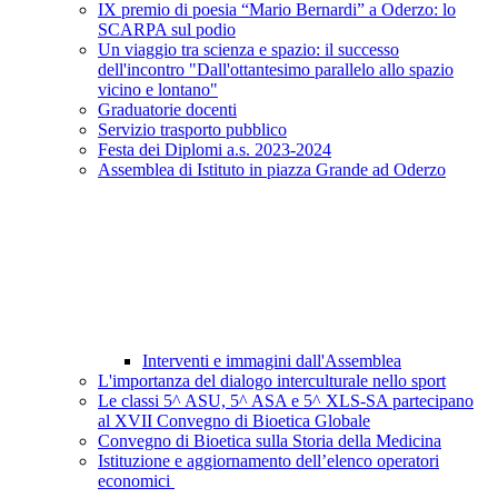
IX premio di poesia “Mario Bernardi” a Oderzo: lo
SCARPA sul podio
Un viaggio tra scienza e spazio: il successo
dell'incontro "Dall'ottantesimo parallelo allo spazio
vicino e lontano"
Graduatorie docenti
Servizio trasporto pubblico
Festa dei Diplomi a.s. 2023-2024
Assemblea di Istituto in piazza Grande ad Oderzo
Interventi e immagini dall'Assemblea
L'importanza del dialogo interculturale nello sport
Le classi 5^ ASU, 5^ ASA e 5^ XLS-SA partecipano
al XVII Convegno di Bioetica Globale
Convegno di Bioetica sulla Storia della Medicina
Istituzione e aggiornamento dell’elenco operatori
economici