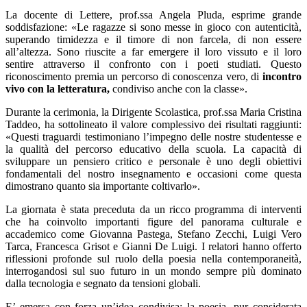
La docente di Lettere, prof.ssa Angela Pluda, esprime grande
soddisfazione: «Le ragazze si sono messe in gioco con autenticità,
superando timidezza e il timore di non farcela, di non essere
all’altezza. Sono riuscite a far emergere il loro vissuto e il loro
sentire attraverso il confronto con i poeti studiati. Questo
riconoscimento premia un percorso di conoscenza vero, di
incontro
vivo con la letteratura,
condiviso anche con la classe».
Durante la cerimonia, la Dirigente Scolastica, prof.ssa Maria Cristina
Taddeo, ha sottolineato il valore complessivo dei risultati raggiunti:
«Questi traguardi testimoniano l’impegno delle nostre studentesse e
la qualità del percorso educativo della scuola. La capacità di
sviluppare un pensiero critico e personale è uno degli obiettivi
fondamentali del nostro insegnamento e occasioni come questa
dimostrano quanto sia importante coltivarlo».
La giornata è stata preceduta da un ricco programma di interventi
che ha coinvolto importanti figure del panorama culturale e
accademico come Giovanna Pastega, Stefano Zecchi, Luigi Vero
Tarca, Francesca Grisot e Gianni De Luigi. I relatori hanno offerto
riflessioni profonde sul ruolo della poesia nella contemporaneità,
interrogandosi sul suo futuro in un mondo sempre più dominato
dalla tecnologia e segnato da tensioni globali.
E’ emersa con forza un’idea condivisa: la poesia, pur considerata