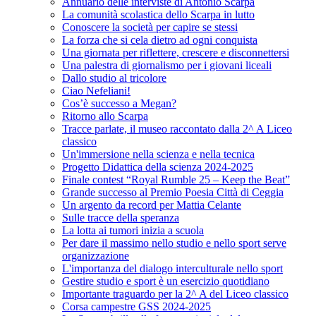
Annuario delle interviste di Antonio Scarpa
La comunità scolastica dello Scarpa in lutto
Conoscere la società per capire se stessi
La forza che si cela dietro ad ogni conquista
Una giornata per riflettere, crescere e disconnettersi
Una palestra di giornalismo per i giovani liceali
Dallo studio al tricolore
Ciao Nefeliani!
Cos’è successo a Megan?
Ritorno allo Scarpa
Tracce parlate, il museo raccontato dalla 2^ A Liceo
classico
Un'immersione nella scienza e nella tecnica
Progetto Didattica della scienza 2024-2025
Finale contest “Royal Rumble 25 – Keep the Beat”
Grande successo al Premio Poesia Città di Ceggia
Un argento da record per Mattia Celante
Sulle tracce della speranza
La lotta ai tumori inizia a scuola
Per dare il massimo nello studio e nello sport serve
organizzazione
L'importanza del dialogo interculturale nello sport
Gestire studio e sport è un esercizio quotidiano
Importante traguardo per la 2^ A del Liceo classico
Corsa campestre GSS 2024-2025