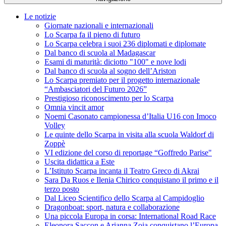
Le notizie
Giornate nazionali e internazionali
Lo Scarpa fa il pieno di futuro
Lo Scarpa celebra i suoi 236 diplomati e diplomate
Dal banco di scuola al Madagascar
Esami di maturità: diciotto "100" e nove lodi
Dal banco di scuola al sogno dell’Ariston
Lo Scarpa premiato per il progetto internazionale
“Ambasciatori del Futuro 2026”
Prestigioso riconoscimento per lo Scarpa
Omnia vincit amor
Noemi Casonato campionessa d’Italia U16 con Imoco
Volley
Le quinte dello Scarpa in visita alla scuola Waldorf di
Zoppè
VI edizione del corso di reportage “Goffredo Parise"
Uscita didattica a Este
L’Istituto Scarpa incanta il Teatro Greco di Akrai
Sara Da Ruos e Ilenia Chirico conquistano il primo e il
terzo posto
Dal Liceo Scientifico dello Scarpa al Campidoglio
Dragonboat: sport, natura e collaborazione
Una piccola Europa in corsa: International Road Race
Eleonora Saccon e Arianna Zoia conquistano l’Europa