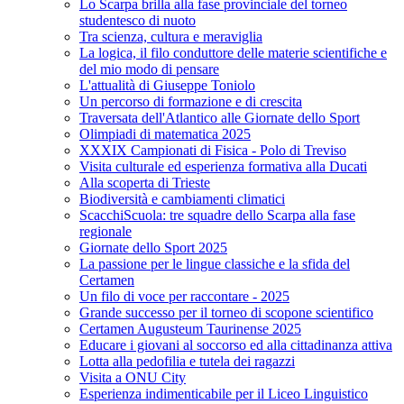
Lo Scarpa brilla alla fase provinciale del torneo
studentesco di nuoto
Tra scienza, cultura e meraviglia
La logica, il filo conduttore delle materie scientifiche e
del mio modo di pensare
L'attualità di Giuseppe Toniolo
Un percorso di formazione e di crescita
Traversata dell'Atlantico alle Giornate dello Sport
Olimpiadi di matematica 2025
XXXIX Campionati di Fisica - Polo di Treviso
Visita culturale ed esperienza formativa alla Ducati
Alla scoperta di Trieste
Biodiversità e cambiamenti climatici
ScacchiScuola: tre squadre dello Scarpa alla fase
regionale
Giornate dello Sport 2025
La passione per le lingue classiche e la sfida del
Certamen
Un filo di voce per raccontare - 2025
Grande successo per il torneo di scopone scientifico
Certamen Augusteum Taurinense 2025
Educare i giovani al soccorso ed alla cittadinanza attiva
Lotta alla pedofilia e tutela dei ragazzi
Visita a ONU City
Esperienza indimenticabile per il Liceo Linguistico