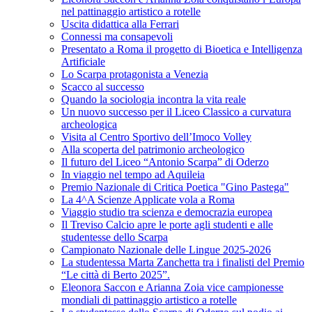
nel pattinaggio artistico a rotelle
Uscita didattica alla Ferrari
Connessi ma consapevoli
Presentato a Roma il progetto di Bioetica e Intelligenza
Artificiale
Lo Scarpa protagonista a Venezia
Scacco al successo
Quando la sociologia incontra la vita reale
Un nuovo successo per il Liceo Classico a curvatura
archeologica
Visita al Centro Sportivo dell’Imoco Volley
Alla scoperta del patrimonio archeologico
Il futuro del Liceo “Antonio Scarpa” di Oderzo
In viaggio nel tempo ad Aquileia
Premio Nazionale di Critica Poetica "Gino Pastega"
La 4^A Scienze Applicate vola a Roma
Viaggio studio tra scienza e democrazia europea
Il Treviso Calcio apre le porte agli studenti e alle
studentesse dello Scarpa
Campionato Nazionale delle Lingue 2025-2026
La studentessa Marta Zanchetta tra i finalisti del Premio
“Le città di Berto 2025”.
Eleonora Saccon e Arianna Zoia vice campionesse
mondiali di pattinaggio artistico a rotelle