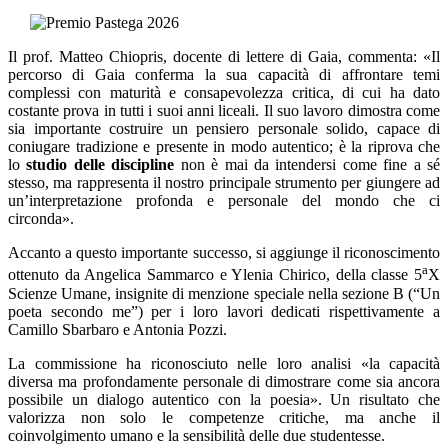
Il prof. Matteo Chiopris, docente di lettere di Gaia, commenta: «Il
percorso di Gaia conferma la sua capacità di affrontare temi
complessi con maturità e consapevolezza critica, di cui ha dato
costante prova in tutti i suoi anni liceali. Il suo lavoro dimostra come
sia importante costruire un pensiero personale solido, capace di
coniugare tradizione e presente in modo autentico; è la riprova che
lo
studio delle discipline
non è mai da intendersi come fine a sé
stesso, ma rappresenta il nostro principale strumento per giungere ad
un’interpretazione profonda e personale del mondo che ci
circonda».
Accanto a questo importante successo, si aggiunge il riconoscimento
a
ottenuto da Angelica Sammarco e Ylenia Chirico, della classe 5
X
Scienze Umane, insignite di menzione speciale nella sezione B (“Un
poeta secondo me”) per i loro lavori dedicati rispettivamente a
Camillo Sbarbaro e Antonia Pozzi.
La commissione ha riconosciuto nelle loro analisi «la capacità
diversa ma profondamente personale di dimostrare come sia ancora
possibile un dialogo autentico con la poesia». Un risultato che
valorizza non solo le competenze critiche, ma anche il
coinvolgimento umano e la sensibilità delle due studentesse.