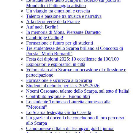
Le studentesse dello Scarpa di Oderzo sul podio ai
Mondiali di Pattinaggio artistico
Un viaggio tra emozioni e crescita
Talento e passione tra musica e narrativa
À la découverte de la France
Auf nach Berlin!
In memoria di Mons. Piersante Dametto
Cambridge Calling!
Formazione e futuro per gli studenti
Tre studentesse dello Scarpa brillano al Concorso di
Poesia “Mario Bernardi"
Festa dei diplomi 2025: 10 eccellenze da 100/100
Esploratori e esploratrici in città
Volontariato allo Scarpa: un’occasione di riflessione e
partecipazione
Formazione e sicurezza allo Scarpa
Studenti al debutto per l'a.s. 2025-2026
Noemi Casonato, talento dello Scarpa, sul tetto d’Italia!
Contributo regionale - Buono libri
Lo studente Tommaso Lauretta ammesso alla
"Morosini”
Lo Scarpa festeggia Giulia Caserta
Un grazie ai docenti che concludono il loro percorso
allo Scarpa
Campionesse d'Italia di Teamgym gold I junior