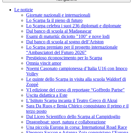
Le notizie
Giornate nazionali e internazionali
Lo Scarpa fa il pieno di futuro
Lo Scarpa celebra i suoi 236 diplomati e diplomate
Dal banco di scuola al Madagascar
Esami di maturità: diciotto "100" e nove lodi
Dal banco di scuola al sogno dell’Ariston
Lo Scarpa premiato per il progetto internazionale
“Ambasciatori del Futuro 2026”
Prestigioso riconoscimento per lo Scarpa
Omnia vincit amor
Noemi Casonato campionessa d’Italia U16 con Imoco
Volley
Le quinte dello Scarpa in visita alla scuola Waldorf di
Zoppè
VI edizione del corso di reportage “Goffredo Parise"
Uscita didattica a Este
L’Istituto Scarpa incanta il Teatro Greco di Akrai
Sara Da Ruos e Ilenia Chirico conquistano il primo e il
terzo posto
Dal Liceo Scientifico dello Scarpa al Campidoglio
Dragonboat: sport, natura e collaborazione
Una piccola Europa in corsa: International Road Race
Eleonora Saccon e Arianna Zoia conquistano l’Europa