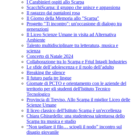
I Carabinieri ospiti allo Scarpa
ScacchiScarpa: il gruppo che unisce e appassiona
Il ragazzo dai pantaloni rosa
Il Giorno della Memoria allo "Scarpa"
Progetto "Ti incontro": un'occasione di dialogo tra
generazioni
Il Liceo Scienze Umane in visita ad Alternativa
Ambiente
Talento multidisciplinare tra letteratura, musica e
scienza
Concerto di Natale 2024
Collaborazione tra lo Scarpa e Friul Intagli Industries
Le sfide dell’adolescenza e il ruolo dell’adulto
Breaking the silence
Il futuro parla tre lingue
Giornate di PCTO e orientamento con le aziende del
territorio per gli studenti dell'Istituto Tecnico
Tecnologico
Provincia di Treviso. Allo Scarpa il miglior Liceo delle
Scienze Umane
Il liceo classico dell'Istituto Scarpa è un'eccellenza
Chiara Ghirardello: una studentessa talentuosa dello
Scarpa tra musica e studio
“Non tagliare il filo… sciogli il nodo” incontro sul
disagio giovanile