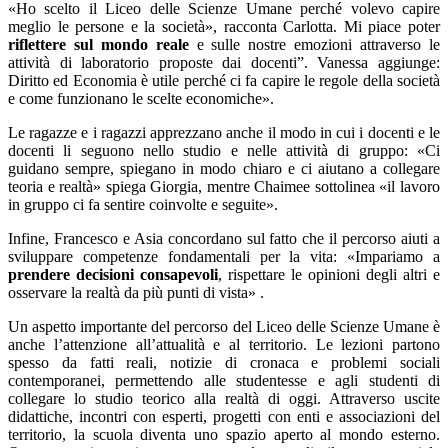
«Ho scelto il Liceo delle Scienze Umane perché volevo capire
meglio le persone e la società», racconta Carlotta. Mi piace poter
riflettere sul mondo reale
e sulle nostre emozioni attraverso le
attività di laboratorio proposte dai docenti”. Vanessa aggiunge:
Diritto ed Economia è utile perché ci fa capire le regole della società
e come funzionano le scelte economiche».
Le ragazze e i ragazzi apprezzano anche il modo in cui i docenti e le
docenti li seguono nello studio e nelle attività di gruppo: «Ci
guidano sempre, spiegano in modo chiaro e ci aiutano a collegare
teoria e realtà» spiega Giorgia, mentre Chaimee sottolinea «il lavoro
in gruppo ci fa sentire coinvolte e seguite».
Infine, Francesco e Asia concordano sul fatto che il percorso aiuti a
sviluppare competenze fondamentali per la vita: «Impariamo a
prendere decisioni consapevoli
, rispettare le opinioni degli altri e
osservare la realtà da più punti di vista» .
Un aspetto importante del percorso del Liceo delle Scienze Umane è
anche l’attenzione all’attualità e al territorio. Le lezioni partono
spesso da fatti reali, notizie di cronaca e problemi sociali
contemporanei, permettendo alle studentesse e agli studenti di
collegare lo studio teorico alla realtà di oggi. Attraverso uscite
didattiche, incontri con esperti, progetti con enti e associazioni del
territorio, la scuola diventa uno spazio aperto al mondo esterno.