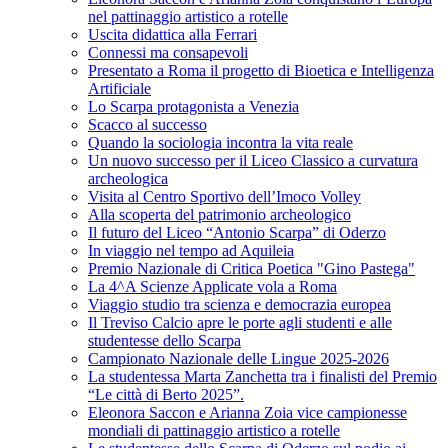
nel pattinaggio artistico a rotelle
Uscita didattica alla Ferrari
Connessi ma consapevoli
Presentato a Roma il progetto di Bioetica e Intelligenza
Artificiale
Lo Scarpa protagonista a Venezia
Scacco al successo
Quando la sociologia incontra la vita reale
Un nuovo successo per il Liceo Classico a curvatura
archeologica
Visita al Centro Sportivo dell’Imoco Volley
Alla scoperta del patrimonio archeologico
Il futuro del Liceo “Antonio Scarpa” di Oderzo
In viaggio nel tempo ad Aquileia
Premio Nazionale di Critica Poetica "Gino Pastega"
La 4^A Scienze Applicate vola a Roma
Viaggio studio tra scienza e democrazia europea
Il Treviso Calcio apre le porte agli studenti e alle
studentesse dello Scarpa
Campionato Nazionale delle Lingue 2025-2026
La studentessa Marta Zanchetta tra i finalisti del Premio
“Le città di Berto 2025”.
Eleonora Saccon e Arianna Zoia vice campionesse
mondiali di pattinaggio artistico a rotelle