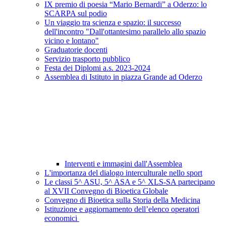
IX premio di poesia “Mario Bernardi” a Oderzo: lo
SCARPA sul podio
Un viaggio tra scienza e spazio: il successo
dell'incontro "Dall'ottantesimo parallelo allo spazio
vicino e lontano"
Graduatorie docenti
Servizio trasporto pubblico
Festa dei Diplomi a.s. 2023-2024
Assemblea di Istituto in piazza Grande ad Oderzo
Interventi e immagini dall'Assemblea
L'importanza del dialogo interculturale nello sport
Le classi 5^ ASU, 5^ ASA e 5^ XLS-SA partecipano
al XVII Convegno di Bioetica Globale
Convegno di Bioetica sulla Storia della Medicina
Istituzione e aggiornamento dell’elenco operatori
economici