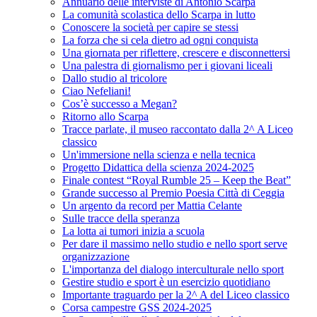
Annuario delle interviste di Antonio Scarpa
La comunità scolastica dello Scarpa in lutto
Conoscere la società per capire se stessi
La forza che si cela dietro ad ogni conquista
Una giornata per riflettere, crescere e disconnettersi
Una palestra di giornalismo per i giovani liceali
Dallo studio al tricolore
Ciao Nefeliani!
Cos’è successo a Megan?
Ritorno allo Scarpa
Tracce parlate, il museo raccontato dalla 2^ A Liceo
classico
Un'immersione nella scienza e nella tecnica
Progetto Didattica della scienza 2024-2025
Finale contest “Royal Rumble 25 – Keep the Beat”
Grande successo al Premio Poesia Città di Ceggia
Un argento da record per Mattia Celante
Sulle tracce della speranza
La lotta ai tumori inizia a scuola
Per dare il massimo nello studio e nello sport serve
organizzazione
L'importanza del dialogo interculturale nello sport
Gestire studio e sport è un esercizio quotidiano
Importante traguardo per la 2^ A del Liceo classico
Corsa campestre GSS 2024-2025