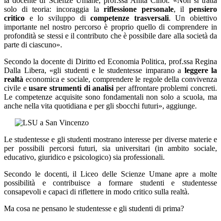
la docente di Scienze Umane, prof.ssa Anita Cinot. «Non si tratta
solo di teoria: incoraggia la
riflessione personale
, il
pensiero
critico
e lo sviluppo di
competenze trasversali
. Un obiettivo
importante nel nostro percorso è proprio quello di comprendere in
profondità se stessi e il contributo che è possibile dare alla società da
parte di ciascuno».
Secondo la docente di Diritto ed Economia Politica, prof.ssa Regina
Dalla Libera, «gli studenti e le studentesse imparano a
leggere la
realtà
economica e sociale, comprendere le regole della convivenza
civile e
usare strumenti di analisi
per affrontare problemi concreti.
Le competenze acquisite sono fondamentali non solo a scuola, ma
anche nella vita quotidiana e per gli sbocchi futuri», aggiunge.
Le studentesse e gli studenti mostrano interesse per diverse materie e
per possibili percorsi futuri, sia universitari (in ambito sociale,
educativo, giuridico e psicologico) sia professionali.
Secondo le docenti, il Liceo delle Scienze Umane apre a molte
possibilità e contribuisce a formare studenti e studentesse
consapevoli e capaci di riflettere in modo critico sulla realtà.
Ma cosa ne pensano le studentesse e gli studenti di prima?