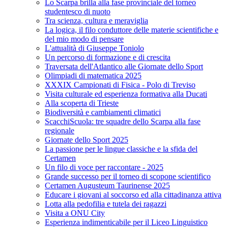
Lo Scarpa brilla alla fase provinciale del torneo
studentesco di nuoto
Tra scienza, cultura e meraviglia
La logica, il filo conduttore delle materie scientifiche e
del mio modo di pensare
L'attualità di Giuseppe Toniolo
Un percorso di formazione e di crescita
Traversata dell'Atlantico alle Giornate dello Sport
Olimpiadi di matematica 2025
XXXIX Campionati di Fisica - Polo di Treviso
Visita culturale ed esperienza formativa alla Ducati
Alla scoperta di Trieste
Biodiversità e cambiamenti climatici
ScacchiScuola: tre squadre dello Scarpa alla fase
regionale
Giornate dello Sport 2025
La passione per le lingue classiche e la sfida del
Certamen
Un filo di voce per raccontare - 2025
Grande successo per il torneo di scopone scientifico
Certamen Augusteum Taurinense 2025
Educare i giovani al soccorso ed alla cittadinanza attiva
Lotta alla pedofilia e tutela dei ragazzi
Visita a ONU City
Esperienza indimenticabile per il Liceo Linguistico