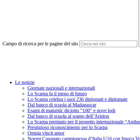
Campo di ricerca per le pagine del sito
Le notizie
Giornate nazionali e internazionali
Lo Scarpa fa il pieno di futuro
Lo Scarpa celebra i suoi 236 diplomati e diplomate
Dal banco di scuola al Madagascar
Esami di maturità: diciotto "100" e nove lodi
Dal banco di scuola al sogno dell’Ariston
Lo Scarpa premiato per il progetto internazionale “Amba
Prestigioso riconoscimento per lo Scarpa
Omnia vincit amor
Noemi Casonato campionessa d’Italia U16 con Imoco Vo