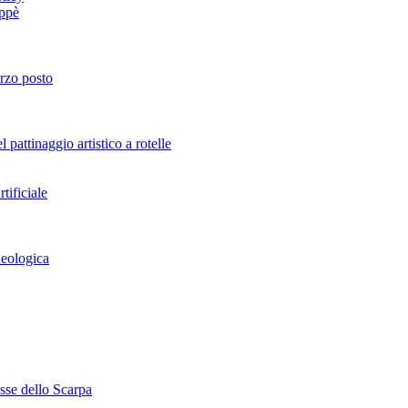
oppè
erzo posto
attinaggio artistico a rotelle
tificiale
heologica
esse dello Scarpa