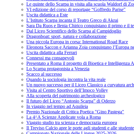
Le quinte dello Scarpa in visita alla scuola Waldorf di Z
VI edizione del corso di reportage “Goffredo Parise"
Uscita didattica a Este
L’Istituto Scarpa incanta il Teatro Greco di Akrai
Sara Da Ruos e Ilenia Chirico conquistano il primo e il t
Dal Liceo Scientifico dello Scarpa al Campidoglio
Dragonboat: sport, natura e collaborazione
Una piccola Europa in corsa: International Road Race
Eleonora Saccon e Arianna Zoia conquistano l’Europa nel p
Uscita didattica alla Ferrari
Connessi ma consapevoli
Presentato a Roma il progetto di Bioetica e Intelligenza Ar
Lo Scarpa protagonista a Venezia
Scacco al successo
Quando la sociologia incontra la vita reale
Un nuovo successo per il Liceo Classico a curvatura arc
Visita al Centro Sportivo dell’Imoco Volley
Alla scoperta del patrimonio archeologico
Il futuro del Liceo “Antonio Scarpa” di Oderzo
In viaggio nel tempo ad Aquileia
Premio Nazionale di Critica Poetica "Gino Pastega"
La 4^A Scienze Applicate vola a Roma
Viaggio studio tra scienza e democrazia europea
Il Treviso Calcio apre le porte agli studenti e alle student
Campionato Nazionale delle Lingue 2025-2026