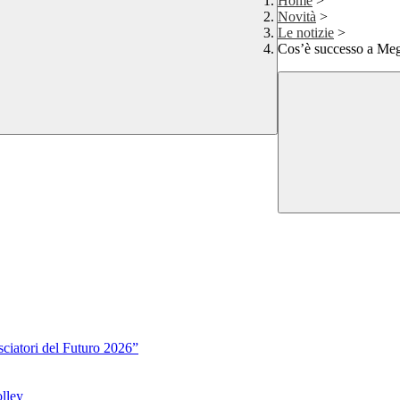
Home
>
Novità
>
Le notizie
>
Cos’è successo a Me
sciatori del Futuro 2026”
lley