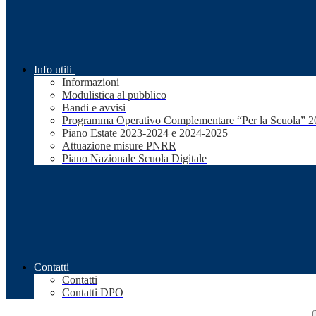
Info utili
Informazioni
Modulistica al pubblico
Bandi e avvisi
Programma Operativo Complementare “Per la Scuola” 
Piano Estate 2023-2024 e 2024-2025
Attuazione misure PNRR
Piano Nazionale Scuola Digitale
Contatti
Contatti
Contatti DPO