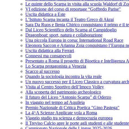
Le quinte dello Scarpa in visita alla scuola Waldorf di Z
VI edizione del corso di reportage “Goffredo Parise"
Uscita didattica a Este
L’Istituto Scarpa incanta il Teatro Greco di Akrai
Sara Da Ruos e Ilenia Chirico conquistano il primo e il t
Dal Liceo Scientifico dello Scarpa al Campidoglio
Dragonboat: sport, natura e collaborazione
Una piccola Europa in corsa: International Road Race
Eleonora Saccon e Arianna Zoia conquistano l’Europa nel p
Uscita didattica alla Ferrari
Connessi ma consapevoli
Presentato a Roma il progetto di Bioetica e Intelligenza Ar
Lo Scarpa protagonista a Venezia
Scacco al successo
Quando la sociologia incontra la vita reale
Un nuovo successo per il Liceo Classico a curvatura arc
Visita al Centro Sportivo dell’Imoco Volley
Alla scoperta del patrimonio archeologico
Il futuro del Liceo “Antonio Scarpa” di Oderzo
In viaggio nel tempo ad Aquileia
Premio Nazionale di Critica Poetica "Gino Pastega"
La 4^A Scienze Applicate vola a Roma
Viaggio studio tra scienza e democrazia europea
Il Treviso Calcio apre le porte agli studenti e alle student
Campionato Nazionale delle Lingue 2025-2026