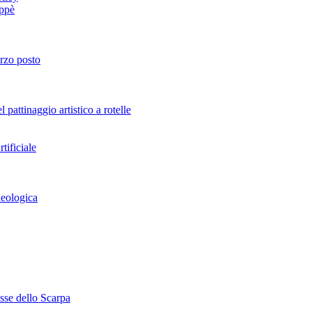
oppè
erzo posto
attinaggio artistico a rotelle
tificiale
heologica
esse dello Scarpa