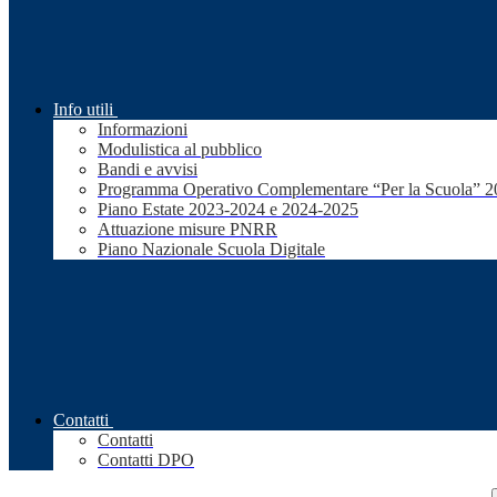
Info utili
Informazioni
Modulistica al pubblico
Bandi e avvisi
Programma Operativo Complementare “Per la Scuola” 
Piano Estate 2023-2024 e 2024-2025
Attuazione misure PNRR
Piano Nazionale Scuola Digitale
Contatti
Contatti
Contatti DPO