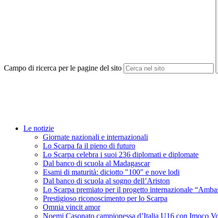
Campo di ricerca per le pagine del sito
Le notizie
Giornate nazionali e internazionali
Lo Scarpa fa il pieno di futuro
Lo Scarpa celebra i suoi 236 diplomati e diplomate
Dal banco di scuola al Madagascar
Esami di maturità: diciotto "100" e nove lodi
Dal banco di scuola al sogno dell’Ariston
Lo Scarpa premiato per il progetto internazionale “Amba
Prestigioso riconoscimento per lo Scarpa
Omnia vincit amor
Noemi Casonato campionessa d’Italia U16 con Imoco Vo