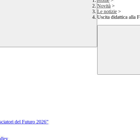
Home
>
Novità
>
Le notizie
>
Uscita didattica alla F
sciatori del Futuro 2026”
lley