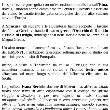
L’esperienza è proseguita con un’escursione naturalistica sull’
Etna
,
dove gli studenti hanno camminato tra i
crateri Silvestri
e osservato
da vicino le caratteristiche geomorfologiche del più alto vulcano
attivo d’Europa.
A
Siracusa
, gli studenti e le studentesse hanno scoperto il fascino
dell’antica Grecia visitando il
teatro greco
, l’
Orecchio di Dionisio
e l’
isola di Ortigia
, immergendosi nella storia e nella bellezza della
Magna Grecia.
Un altro momento altamente formativo è stato l’incontro con il team
del
KM3NeT
, l’ambizioso telescopio sottomarino per lo studio dei
neutrini, presso il sito di Portopalo.
Infine, la visita a
Taormina
ha chiuso il viaggio con la sua
atmosfera incantata, il centro storico e l’iconico
teatro antico
affacciato sul mare, luogo simbolo dell’influenza ellenistica in
Sicilia.
La
prof.ssa Ivana Bertolo
, docente di Matematica, afferma:
«Sono
molto soddisfatta di aver organizzato con il collega Re questo
viaggio d’istruzione e per aver offerto ai nostri studenti
un’opportunità simile. L’itinerario è stato progettato proprio per
offrire un’esperienza educativa interdisciplinare, unendo scienze,
lettere, storia, geografia e cittadinanza attiva. I ragazzi hanno avuto