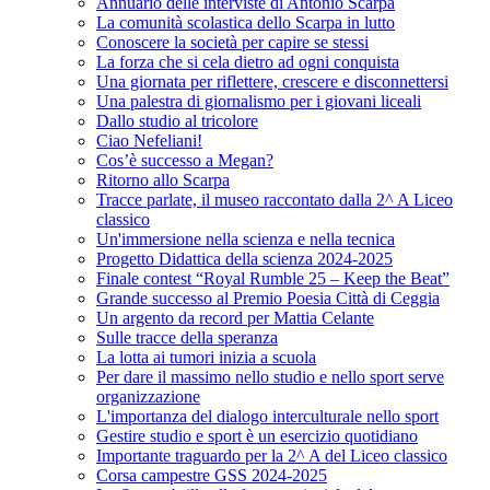
Annuario delle interviste di Antonio Scarpa
La comunità scolastica dello Scarpa in lutto
Conoscere la società per capire se stessi
La forza che si cela dietro ad ogni conquista
Una giornata per riflettere, crescere e disconnettersi
Una palestra di giornalismo per i giovani liceali
Dallo studio al tricolore
Ciao Nefeliani!
Cos’è successo a Megan?
Ritorno allo Scarpa
Tracce parlate, il museo raccontato dalla 2^ A Liceo
classico
Un'immersione nella scienza e nella tecnica
Progetto Didattica della scienza 2024-2025
Finale contest “Royal Rumble 25 – Keep the Beat”
Grande successo al Premio Poesia Città di Ceggia
Un argento da record per Mattia Celante
Sulle tracce della speranza
La lotta ai tumori inizia a scuola
Per dare il massimo nello studio e nello sport serve
organizzazione
L'importanza del dialogo interculturale nello sport
Gestire studio e sport è un esercizio quotidiano
Importante traguardo per la 2^ A del Liceo classico
Corsa campestre GSS 2024-2025