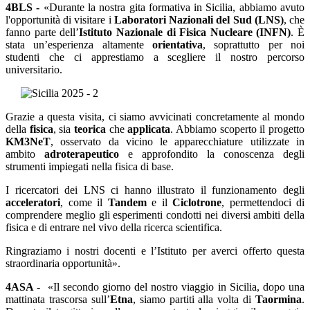
4BLS -
«Durante la nostra gita formativa in Sicilia, abbiamo avuto
l'opportunità di visitare i
Laboratori Nazionali del Sud (LNS)
, che
fanno parte dell’
Istituto Nazionale di Fisica Nucleare (INFN)
. È
stata un’esperienza altamente
orientativa
, soprattutto per noi
studenti che ci apprestiamo a scegliere il nostro percorso
universitario.
Grazie a questa visita, ci siamo avvicinati concretamente al mondo
della
fisica
, sia
teorica
che
applicata
. Abbiamo scoperto il progetto
KM3NeT
, osservato da vicino le apparecchiature utilizzate in
ambito
adroterapeutico
e approfondito la conoscenza degli
strumenti impiegati nella fisica di base.
I ricercatori dei LNS ci hanno illustrato il funzionamento degli
acceleratori
, come il
Tandem
e il
Ciclotrone
, permettendoci di
comprendere meglio gli esperimenti condotti nei diversi ambiti della
fisica e di entrare nel vivo della ricerca scientifica.
Ringraziamo i nostri docenti e l’Istituto per averci offerto questa
straordinaria opportunità».
4ASA -
«Il secondo giorno del nostro viaggio in Sicilia, dopo una
mattinata trascorsa sull’
Etna
, siamo partiti alla volta di
Taormina
.