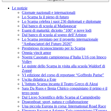
Le notizie
Giornate nazionali e internazionali
Lo Scarpa fa il pieno di futuro
Lo Scarpa celebra i suoi 236 diplomati e diplomate
Dal banco di scuola al Madagascar
Esami di maturità: diciotto "100" e nove lodi
Dal banco di scuola al sogno dell’Ariston
Lo Scarpa premiato per il progetto internazionale
“Ambasciatori del Futuro 2026”
Prestigioso riconoscimento per lo Scarpa
Omnia vincit amor
Noemi Casonato campionessa d’Italia U16 con Imoco
Volley
Le quinte dello Scarpa in visita alla scuola Waldorf di
Zoppè
VI edizione del corso di reportage “Goffredo Parise"
Uscita didattica a Este
L’Istituto Scarpa incanta il Teatro Greco di Akrai
Sara Da Ruos e Ilenia Chirico conquistano il primo e il
terzo posto
Dal Liceo Scientifico dello Scarpa al Campidoglio
Dragonboat: sport, natura e collaborazione
Una piccola Europa in corsa: International Road Race
Eleonora Saccon e Arianna Zoia conquistano l’Europa