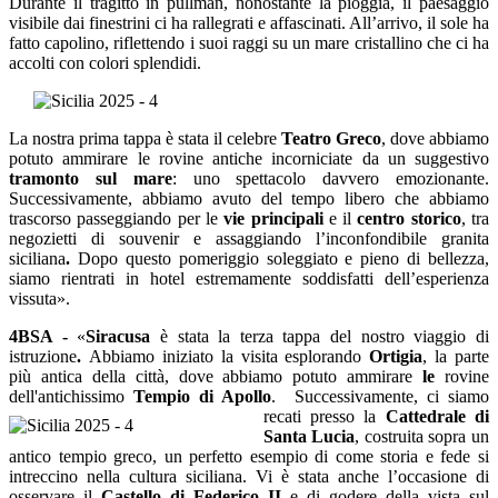
Durante il tragitto in pullman, nonostante la pioggia, il paesaggio
visibile dai finestrini ci ha rallegrati e affascinati. All’arrivo, il sole ha
fatto capolino, riflettendo i suoi raggi su un mare cristallino che ci ha
accolti con colori splendidi.
La nostra prima tappa è stata il celebre
Teatro Greco
, dove abbiamo
potuto ammirare le rovine antiche incorniciate da un suggestivo
tramonto sul mare
: uno spettacolo davvero emozionante.
Successivamente, abbiamo avuto del tempo libero che abbiamo
trascorso passeggiando per le
vie principali
e il
centro storico
, tra
negozietti di souvenir e assaggiando l’inconfondibile granita
siciliana
.
Dopo questo pomeriggio soleggiato e pieno di bellezza,
siamo rientrati in hotel estremamente soddisfatti dell’esperienza
vissuta».
4BSA -
«
Siracusa
è stata la terza tappa del nostro viaggio di
istruzione
.
Abbiamo iniziato la visita esplorando
Ortigia
, la parte
più antica della città, dove abbiamo potuto ammirare
le
rovine
dell'antichissimo
Tempio di Apollo
.
Successivamente, ci siamo
recati presso la
Cattedrale di
Santa Lucia
, costruita sopra un
antico tempio greco, un perfetto esempio di come storia e fede si
intreccino nella cultura siciliana. Vi è stata anche l’occasione di
osservare il
Castello di Federico II
e di godere della vista sul