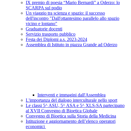
IX premio di poesia “Mario Bernardi” a Oderzo: lo
SCARPA sul podio
Un viaggio tra scienza e spazio: il successo
dell'incontro "Dall'ottantesimo parallelo allo spazio
vicino e lontano"
Graduatorie docenti
Servizio trasporto pubblico
Festa dei Diplomi a.s. 2023-2024
Assemblea di Istituto in piazza Grande ad Oderzo
Interventi e immagini dall'Assemblea
L'importanza del dialogo interculturale nello sport
Le classi 5^ ASU, 5^ ASA e 5^ XLS-SA partecipano
al XVII Convegno di Bioetica Globale
Convegno di Bioetica sulla Storia della Medicina
Istituzione e aggiornamento dell’elenco operatori
economici