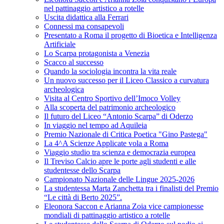
nel pattinaggio artistico a rotelle
Uscita didattica alla Ferrari
Connessi ma consapevoli
Presentato a Roma il progetto di Bioetica e Intelligenza
Artificiale
Lo Scarpa protagonista a Venezia
Scacco al successo
Quando la sociologia incontra la vita reale
Un nuovo successo per il Liceo Classico a curvatura
archeologica
Visita al Centro Sportivo dell’Imoco Volley
Alla scoperta del patrimonio archeologico
Il futuro del Liceo “Antonio Scarpa” di Oderzo
In viaggio nel tempo ad Aquileia
Premio Nazionale di Critica Poetica "Gino Pastega"
La 4^A Scienze Applicate vola a Roma
Viaggio studio tra scienza e democrazia europea
Il Treviso Calcio apre le porte agli studenti e alle
studentesse dello Scarpa
Campionato Nazionale delle Lingue 2025-2026
La studentessa Marta Zanchetta tra i finalisti del Premio
“Le città di Berto 2025”.
Eleonora Saccon e Arianna Zoia vice campionesse
mondiali di pattinaggio artistico a rotelle