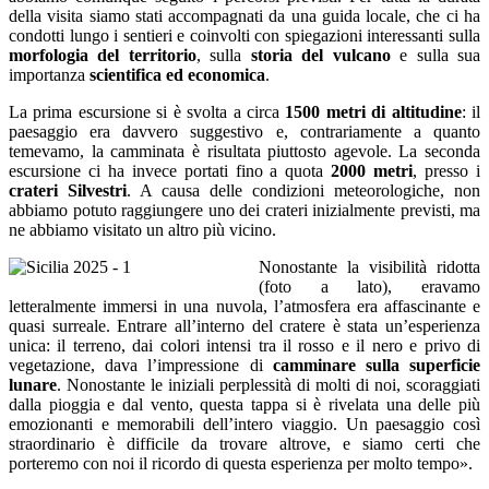
della visita siamo stati accompagnati da una guida locale, che ci ha
condotti lungo i sentieri e coinvolti con spiegazioni interessanti sulla
morfologia del territorio
, sulla
storia del vulcano
e sulla sua
importanza
scientifica ed economica
.
La prima escursione si è svolta a circa
1500 metri di altitudine
: il
paesaggio era davvero suggestivo e, contrariamente a quanto
temevamo, la camminata è risultata piuttosto agevole. La seconda
escursione ci ha invece portati fino a quota
2000 metri
, presso i
crateri Silvestri
. A causa delle condizioni meteorologiche, non
abbiamo potuto raggiungere uno dei crateri inizialmente previsti, ma
ne abbiamo visitato un altro più vicino.
Nonostante la visibilità ridotta
(foto a lato), eravamo
letteralmente immersi in una nuvola, l’atmosfera era affascinante e
quasi surreale. Entrare all’interno del cratere è stata un’esperienza
unica: il terreno, dai colori intensi tra il rosso e il nero e privo di
vegetazione, dava l’impressione di
camminare sulla superficie
lunare
. Nonostante le iniziali perplessità di molti di noi, scoraggiati
dalla pioggia e dal vento, questa tappa si è rivelata una delle più
emozionanti e memorabili dell’intero viaggio. Un paesaggio così
straordinario è difficile da trovare altrove, e siamo certi che
porteremo con noi il ricordo di questa esperienza per molto tempo».