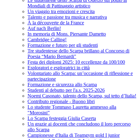
Le studentesse dello Scarpa di Oderzo sul podio ai
Mondiali di Pattinaggio artistico
Un viaggio tra emozioni e crescita
Talento e passione tra musica e narrativa
À la découverte de la France
Auf nach Berlin!
In memoria di Mons. Piersante Dametto
Cambridge Calling!
Formazione e futuro per gli studenti
Tre studentesse dello Scarpa brillano al Concorso di
Poesia “Mario Bernardi"
Festa dei diplomi 2025: 10 eccellenze da 100/100
Esploratori e esploratrici in città
Volontariato allo Scarpa: un’occasione di riflessione e
partecipazione
Formazione e sicurezza allo Scarpa
Studenti al debutto per l'a.s. 2025-2026
Noemi Casonato, talento dello Scarpa, sul tetto d’Italia!
Contributo regionale - Buono libri
Lo studente Tommaso Lauretta ammesso alla
"Morosini”
Lo Scarpa festeggia Giulia Caserta
Un grazie ai docenti che concludono il loro percorso
allo Scarpa
Campionesse d'Italia di Teamgym gold I junior