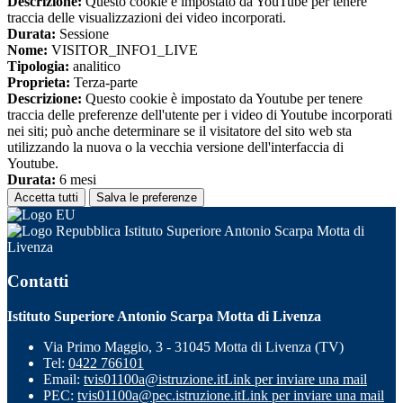
Descrizione:
Questo cookie è impostato da YouTube per tenere
traccia delle visualizzazioni dei video incorporati.
Durata:
Sessione
Nome:
VISITOR_INFO1_LIVE
Tipologia:
analitico
Proprieta:
Terza-parte
Descrizione:
Questo cookie è impostato da Youtube per tenere
traccia delle preferenze dell'utente per i video di Youtube incorporati
nei siti; può anche determinare se il visitatore del sito web sta
utilizzando la nuova o la vecchia versione dell'interfaccia di
Youtube.
Durata:
6 mesi
Accetta tutti
Salva le preferenze
Istituto Superiore Antonio Scarpa Motta di
Livenza
Contatti
Istituto Superiore Antonio Scarpa Motta di Livenza
Via Primo Maggio, 3 - 31045 Motta di Livenza (TV)
Tel:
0422 766101
Email:
tvis01100a@istruzione.it
Link per inviare una mail
PEC:
tvis01100a@pec.istruzione.it
Link per inviare una mail