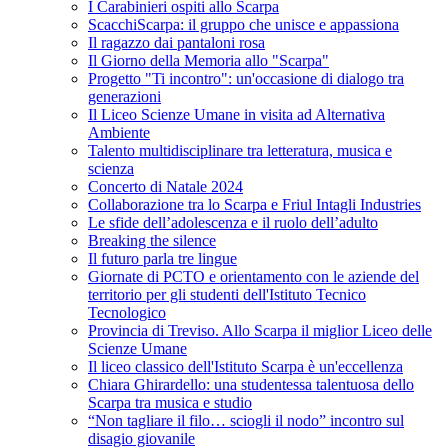
I Carabinieri ospiti allo Scarpa
ScacchiScarpa: il gruppo che unisce e appassiona
Il ragazzo dai pantaloni rosa
Il Giorno della Memoria allo "Scarpa"
Progetto "Ti incontro": un'occasione di dialogo tra
generazioni
Il Liceo Scienze Umane in visita ad Alternativa
Ambiente
Talento multidisciplinare tra letteratura, musica e
scienza
Concerto di Natale 2024
Collaborazione tra lo Scarpa e Friul Intagli Industries
Le sfide dell’adolescenza e il ruolo dell’adulto
Breaking the silence
Il futuro parla tre lingue
Giornate di PCTO e orientamento con le aziende del
territorio per gli studenti dell'Istituto Tecnico
Tecnologico
Provincia di Treviso. Allo Scarpa il miglior Liceo delle
Scienze Umane
Il liceo classico dell'Istituto Scarpa è un'eccellenza
Chiara Ghirardello: una studentessa talentuosa dello
Scarpa tra musica e studio
“Non tagliare il filo… sciogli il nodo” incontro sul
disagio giovanile