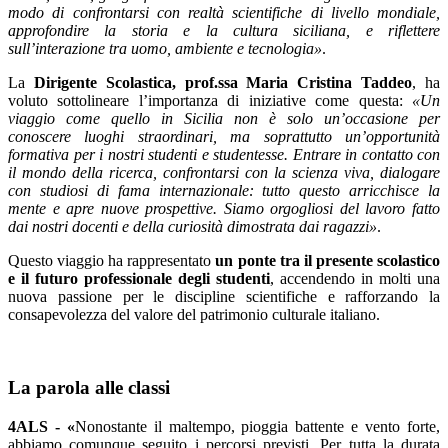
modo di confrontarsi con realtà scientifiche di livello mondiale,
approfondire la storia e la cultura siciliana, e riflettere
sull’interazione tra uomo, ambiente e tecnologia»
.
La
Dirigente Scolastica, prof.ssa Maria Cristina Taddeo
, ha
voluto sottolineare l’importanza di iniziative come questa:
«Un
viaggio come quello in Sicilia non è solo un’occasione per
conoscere luoghi straordinari, ma soprattutto un’opportunità
formativa per i nostri studenti e studentesse. Entrare in contatto con
il mondo della ricerca, confrontarsi con la scienza viva, dialogare
con studiosi di fama internazionale: tutto questo arricchisce la
mente e apre nuove prospettive. Siamo orgogliosi del lavoro fatto
dai nostri docenti e della curiosità dimostrata dai ragazzi»
.
Questo viaggio ha rappresentato
un ponte tra il presente scolastico
e il futuro professionale degli studenti
, accendendo in molti una
nuova passione per le discipline scientifiche e rafforzando la
consapevolezza del valore del patrimonio culturale italiano.
La parola alle classi
4ALS -
«
Nonostante il maltempo, pioggia battente e vento forte,
abbiamo comunque seguito i percorsi previsti. Per tutta la durata