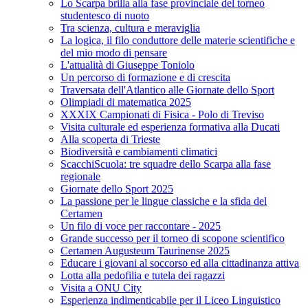
Lo Scarpa brilla alla fase provinciale del torneo
studentesco di nuoto
Tra scienza, cultura e meraviglia
La logica, il filo conduttore delle materie scientifiche e
del mio modo di pensare
L'attualità di Giuseppe Toniolo
Un percorso di formazione e di crescita
Traversata dell'Atlantico alle Giornate dello Sport
Olimpiadi di matematica 2025
XXXIX Campionati di Fisica - Polo di Treviso
Visita culturale ed esperienza formativa alla Ducati
Alla scoperta di Trieste
Biodiversità e cambiamenti climatici
ScacchiScuola: tre squadre dello Scarpa alla fase
regionale
Giornate dello Sport 2025
La passione per le lingue classiche e la sfida del
Certamen
Un filo di voce per raccontare - 2025
Grande successo per il torneo di scopone scientifico
Certamen Augusteum Taurinense 2025
Educare i giovani al soccorso ed alla cittadinanza attiva
Lotta alla pedofilia e tutela dei ragazzi
Visita a ONU City
Esperienza indimenticabile per il Liceo Linguistico