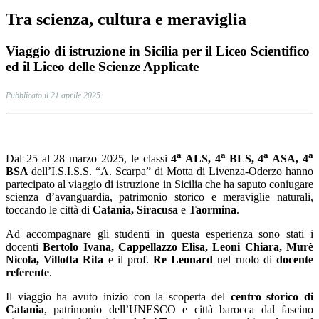
Tra scienza, cultura e meraviglia
Viaggio di istruzione in Sicilia per il Liceo Scientifico
ed il Liceo delle Scienze Applicate
Pubblicato il 21 aprile 2025
a
a
a
a
Dal 25 al 28 marzo 2025, le classi
4
ALS,
4
BLS, 4
ASA, 4
BSA
dell’I.S.I.S.S. “A. Scarpa” di Motta di Livenza-Oderzo hanno
partecipato al viaggio di istruzione in Sicilia che ha saputo coniugare
scienza d’avanguardia, patrimonio storico e meraviglie naturali,
toccando le città di
Catania, Siracusa
e
Taormina
.
Ad accompagnare gli studenti in questa esperienza sono stati i
docenti
Bertolo Ivana, Cappellazzo Elisa, Leoni Chiara, Murè
Nicola, Villotta Rita
e il prof.
Re
Leonard
nel ruolo di
docente
referente
.
Il viaggio ha avuto inizio con la scoperta del
centro storico di
Catania
, patrimonio dell’UNESCO e città barocca dal fascino