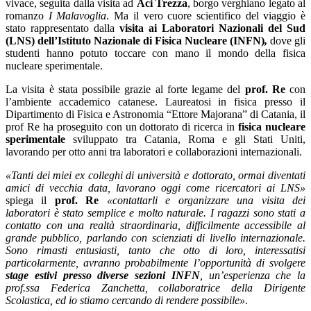
vivace, seguita dalla visita ad
Aci Trezza
, borgo verghiano legato al
romanzo
I Malavoglia
. Ma il vero cuore scientifico del viaggio è
stato rappresentato dalla
visita ai Laboratori Nazionali del Sud
(LNS) dell’Istituto Nazionale di Fisica Nucleare (
INFN)
,
dove gli
studenti hanno potuto toccare con mano il mondo della fisica
nucleare sperimentale.
La visita è stata possibile grazie al forte legame del
prof. Re
con
l’ambiente accademico catanese. Laureatosi in fisica presso il
Dipartimento di Fisica e Astronomia “Ettore Majorana” di Catania, il
prof Re ha proseguito con un dottorato di ricerca in
fisica nucleare
sperimentale
sviluppato tra Catania, Roma e gli Stati Uniti,
lavorando per otto anni tra laboratori e collaborazioni internazionali.
«Tanti dei miei ex colleghi di università e dottorato, ormai diventati
amici di vecchia data, lavorano oggi come ricercatori ai LNS»
spiega
il
prof. Re
«contattarli e organizzare una visita dei
laboratori è stato semplice e molto naturale. I ragazzi sono stati a
contatto con una realtà straordinaria, difficilmente accessibile al
grande pubblico, parlando con scienziati di livello internazionale.
Sono rimasti entusiasti, tanto che otto di loro, interessatisi
particolarmente, avranno probabilmente l’opportunità di svolgere
stage estivi presso diverse sezioni INFN
, un’esperienza che la
prof.ssa Federica Zanchetta, collaboratrice della Dirigente
Scolastica, ed io stiamo cercando di rendere possibile»
.