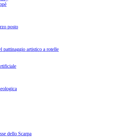
oppè
erzo posto
attinaggio artistico a rotelle
tificiale
heologica
esse dello Scarpa