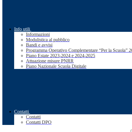
Info utili
Informazioni
Modulistica al pubblico
Bandi e avvisi
Programma Operativo Complementare “Per la Scuola” 
Piano Estate 2023-2024 e 2024-2025
Attuazione misure PNRR
Piano Nazionale Scuola Digitale
Contatti
Contatti
Contatti DPO