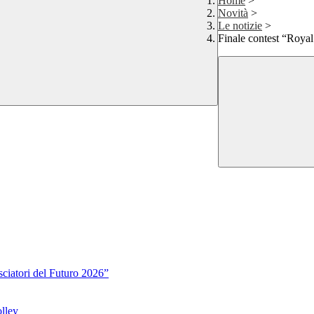
Home
>
Novità
>
Le notizie
>
Finale contest “Roya
sciatori del Futuro 2026”
lley