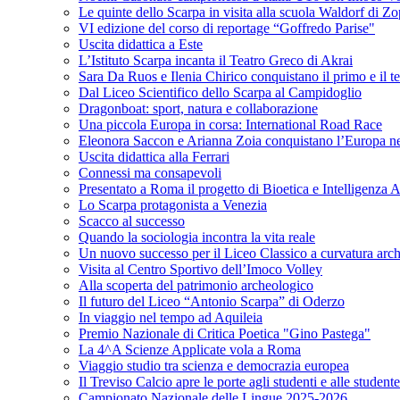
Le quinte dello Scarpa in visita alla scuola Waldorf di Z
VI edizione del corso di reportage “Goffredo Parise"
Uscita didattica a Este
L’Istituto Scarpa incanta il Teatro Greco di Akrai
Sara Da Ruos e Ilenia Chirico conquistano il primo e il t
Dal Liceo Scientifico dello Scarpa al Campidoglio
Dragonboat: sport, natura e collaborazione
Una piccola Europa in corsa: International Road Race
Eleonora Saccon e Arianna Zoia conquistano l’Europa nel p
Uscita didattica alla Ferrari
Connessi ma consapevoli
Presentato a Roma il progetto di Bioetica e Intelligenza Ar
Lo Scarpa protagonista a Venezia
Scacco al successo
Quando la sociologia incontra la vita reale
Un nuovo successo per il Liceo Classico a curvatura arc
Visita al Centro Sportivo dell’Imoco Volley
Alla scoperta del patrimonio archeologico
Il futuro del Liceo “Antonio Scarpa” di Oderzo
In viaggio nel tempo ad Aquileia
Premio Nazionale di Critica Poetica "Gino Pastega"
La 4^A Scienze Applicate vola a Roma
Viaggio studio tra scienza e democrazia europea
Il Treviso Calcio apre le porte agli studenti e alle student
Campionato Nazionale delle Lingue 2025-2026