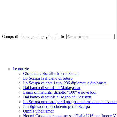
Campo di ricerca per le pagine del sito
Le notizie
Giornate nazionali e internazionali
Lo Scarpa fa il pieno di futuro
Lo Scarpa celebra i suoi 236 diplomati e diplomate
Dal banco di scuola al Madagascar
Esami di maturità: diciotto "100" e nove lodi
Dal banco di scuola al sogno dell’Ariston
Lo Scarpa premiato per il progetto internazionale “Amba
Prestigioso riconoscimento per lo Scarpa
Omnia vincit amor
Noemi Casonato campionessa d’Italia U16 con Imoco Vo