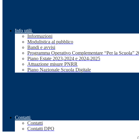
Info utili
Informazioni
Modulistica al pubblico
Bandi e avvisi
Programma Operativo Complementare “Per la Scuola” 
Piano Estate 2023-2024 e 2024-2025
Attuazione misure PNRR
Piano Nazionale Scuola Digitale
Contatti
Contatti
Contatti DPO