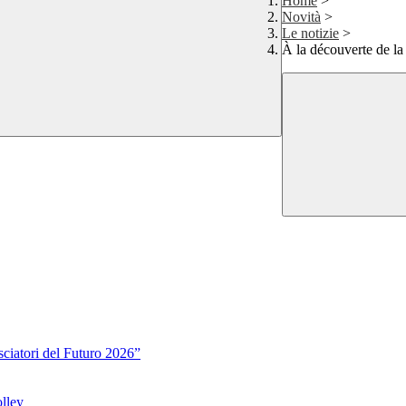
Home
>
Novità
>
Le notizie
>
À la découverte de la
sciatori del Futuro 2026”
lley