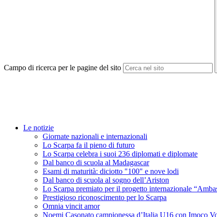
Campo di ricerca per le pagine del sito
Le notizie
Giornate nazionali e internazionali
Lo Scarpa fa il pieno di futuro
Lo Scarpa celebra i suoi 236 diplomati e diplomate
Dal banco di scuola al Madagascar
Esami di maturità: diciotto "100" e nove lodi
Dal banco di scuola al sogno dell’Ariston
Lo Scarpa premiato per il progetto internazionale “Amba
Prestigioso riconoscimento per lo Scarpa
Omnia vincit amor
Noemi Casonato campionessa d’Italia U16 con Imoco Vo