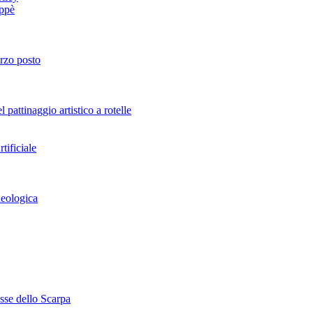
oppè
erzo posto
attinaggio artistico a rotelle
tificiale
heologica
esse dello Scarpa