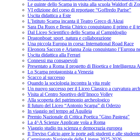
Le quinte dello Scarpa in visita alla scuola Waldorf di Z
VI edizione del corso di reportage “Goffredo Parise"
Uscita didattica a Este
L’Istituto Scarpa incanta il Teatro Greco di Akrai
Sara Da Ruos e Ilenia Chirico conquistano il primo e il t
Dal Liceo Scientifico dello Scarpa al Campidoglio
Dragonboat: sport, natura e collaborazione
Una piccola Europa in corsa: International Road Race
Eleonora Saccon e Arianna Zoia conquistano l’Europa nel p
Uscita didattica alla Ferrari
Connessi ma consapevoli
Presentato a Roma il progetto di Bioetica e Intelligenza Ar
Lo Scarpa protagonista a Venezia
Scacco al successo
Quando la sociologia incontra la vita reale
Un nuovo successo per il Liceo Classico a curvatura arc
Visita al Centro Sportivo dell’Imoco Volley
Alla scoperta del patrimonio archeologico
Il futuro del Liceo “Antonio Scarpa” di Oderzo
In viaggio nel tempo ad Aquileia
Premio Nazionale di Critica Poetica "Gino Pastega"
La 4^A Scienze Applicate vola a Roma
Viaggio studio tra scienza e democrazia europea
Il Treviso Calcio apre le porte agli studenti e alle student
Campionato Nazionale delle Lingue 2025-2026