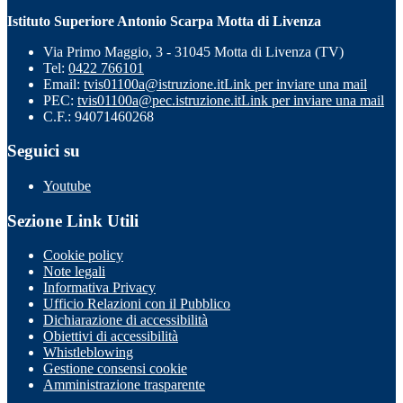
Istituto Superiore Antonio Scarpa Motta di Livenza
Via Primo Maggio, 3 - 31045 Motta di Livenza (TV)
Tel:
0422 766101
Email:
tvis01100a@istruzione.it
Link per inviare una mail
PEC:
tvis01100a@pec.istruzione.it
Link per inviare una mail
C.F.: 94071460268
Seguici su
Youtube
Sezione Link Utili
Cookie policy
Note legali
Informativa Privacy
Ufficio Relazioni con il Pubblico
Dichiarazione di accessibilità
Obiettivi di accessibilità
Whistleblowing
Gestione consensi cookie
Amministrazione trasparente