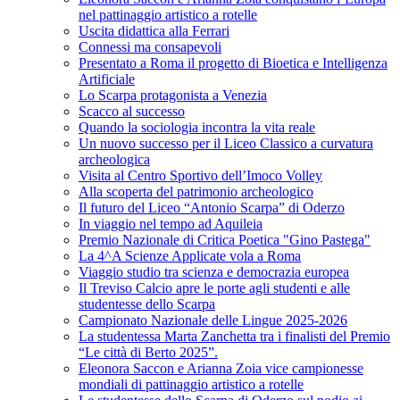
nel pattinaggio artistico a rotelle
Uscita didattica alla Ferrari
Connessi ma consapevoli
Presentato a Roma il progetto di Bioetica e Intelligenza
Artificiale
Lo Scarpa protagonista a Venezia
Scacco al successo
Quando la sociologia incontra la vita reale
Un nuovo successo per il Liceo Classico a curvatura
archeologica
Visita al Centro Sportivo dell’Imoco Volley
Alla scoperta del patrimonio archeologico
Il futuro del Liceo “Antonio Scarpa” di Oderzo
In viaggio nel tempo ad Aquileia
Premio Nazionale di Critica Poetica "Gino Pastega"
La 4^A Scienze Applicate vola a Roma
Viaggio studio tra scienza e democrazia europea
Il Treviso Calcio apre le porte agli studenti e alle
studentesse dello Scarpa
Campionato Nazionale delle Lingue 2025-2026
La studentessa Marta Zanchetta tra i finalisti del Premio
“Le città di Berto 2025”.
Eleonora Saccon e Arianna Zoia vice campionesse
mondiali di pattinaggio artistico a rotelle