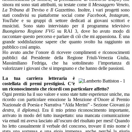
sinora mi sono stati attribuiti, su testate come il
Messaggero Veneto
,
La Tribuna di Treviso
e
Il Gazzettino
. Inoltre, i vari progetti sono
stati condivisi su piattaforme social come
Facebook
,
Instagram
,
YouTube
e su gruppi di settore dedicati ai giovani scrittori e
musicisti. Sono stato intervistato per il programma televisivo
Buongiorno Regione FVG
su RAI 3, dove ho avuto modo di
raccontare questo percorso e parlare di ciò che mi appassiona. È una
grande soddisfazione sapere che quanto svolto ha raggiunto un
pubblico così ampio.
Ho avuto anche l’onore di ricevere complimenti e riconoscimenti
pubblici dal Presidente della Regione Friuli-Venezia Giulia,
Massimiliano Fedriga, che ha sottolineato l’importanza di
valorizzare i giovani che si impegnano e che hanno delle passioni.
La tua carriera letteraria è
costellata di premi prestigiosi. C’è
un riconoscimento che ricordi con particolare affetto?
Ogni premio ha il suo valore e sono state tutte esperienze uniche, ma
ricordo con particolare emozione la Menzione d’Onore al Premio
Nazionale di Poesia e Narrativa “Alda Merini” - Sezione Giovani
(a
destra, il diploma)
. Era il mio primo riconoscimento importante,
arrivato in modo del tutto inaspettato: una mancata comunicazione
via email mi aveva lasciato all’oscuro del risultato per mesi! Quando
ho letto casualmente il verbale del concorso, trovare il mio nome è
stata una sorpresa e una gioia immensa, anche perché la giuria