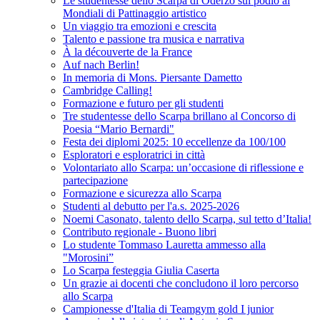
Le studentesse dello Scarpa di Oderzo sul podio ai
Mondiali di Pattinaggio artistico
Un viaggio tra emozioni e crescita
Talento e passione tra musica e narrativa
À la découverte de la France
Auf nach Berlin!
In memoria di Mons. Piersante Dametto
Cambridge Calling!
Formazione e futuro per gli studenti
Tre studentesse dello Scarpa brillano al Concorso di
Poesia “Mario Bernardi"
Festa dei diplomi 2025: 10 eccellenze da 100/100
Esploratori e esploratrici in città
Volontariato allo Scarpa: un’occasione di riflessione e
partecipazione
Formazione e sicurezza allo Scarpa
Studenti al debutto per l'a.s. 2025-2026
Noemi Casonato, talento dello Scarpa, sul tetto d’Italia!
Contributo regionale - Buono libri
Lo studente Tommaso Lauretta ammesso alla
"Morosini”
Lo Scarpa festeggia Giulia Caserta
Un grazie ai docenti che concludono il loro percorso
allo Scarpa
Campionesse d'Italia di Teamgym gold I junior