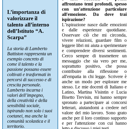
affrontano temi profondi, spesso
con un’attenzione particolare
L’importanza di
all'emozione. Da dove trai
valorizzare il
ispirazione?
talento all’interno
L’ispirazione nasce dalle emozioni
e dalle esperienze quotidiane.
dell’Istituto “A.
Osservare ciò che mi circonda,
Scarpa”
vivere relazioni, guardare film o
leggere libri mi aiuta a sperimentare
La storia di Lamberto
e comprendere diversi sentimenti.
Battiston rappresenta un
Cerco sempre di trasmettere un
esempio concreto di
messaggio che sia vero per me,
come il talento e la
soprattutto positivo, che possa
passione possano
essere
contribuire alla riflessione o
coltivati e trasformati in
all'empatia in chi legge. Scrivere è
percorsi di successo e di
anche un modo per esplorare me
crescita personale.
stesso. Le mie docenti di Italiano e
Lamberto incarna i
Latino, Martina Visintin e Lucia
valori
dell’impegno,
Bisetto Trevisin, mi hanno sempre
della creatività e della
spronato a partecipare ai concorsi
sensibilità sociale,
letterari, aiutandomi a credere nel
ispirando non solo i suoi
valore del mio lavoro. Sono grato
coetanei, ma anche la
anche per il loro continuo supporto
comunità scolastica e il
e per l'attenzione con cui hanno
territorio.
letto e discusso i miei testi.