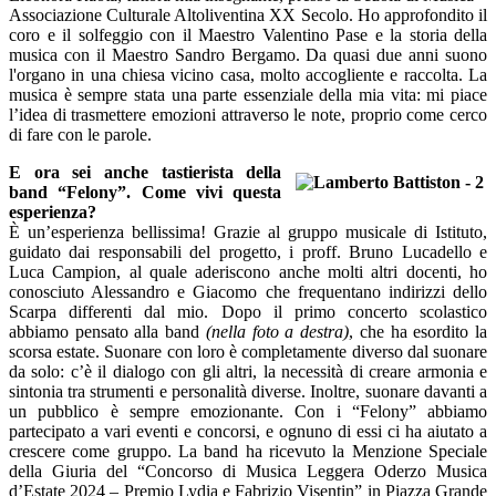
Associazione Culturale Altoliventina XX Secolo. Ho approfondito il
coro e il solfeggio con il Maestro Valentino Pase e la storia della
musica con il Maestro Sandro Bergamo. Da quasi due anni suono
l'organo in una chiesa vicino casa, molto accogliente e raccolta. La
musica è sempre stata una parte essenziale della mia vita: mi piace
l’idea di trasmettere emozioni attraverso le note, proprio come cerco
di fare con le parole.
E ora sei anche tastierista della
band “Felony”. Come vivi questa
esperienza?
È un’esperienza bellissima! Grazie al gruppo musicale di Istituto,
guidato dai responsabili del progetto, i proff. Bruno Lucadello e
Luca Campion, al quale aderiscono anche molti altri docenti, ho
conosciuto Alessandro e Giacomo che frequentano indirizzi dello
Scarpa differenti dal mio. Dopo il primo concerto scolastico
abbiamo pensato alla band
(nella foto a destra)
, che ha esordito la
scorsa estate. Suonare con loro è completamente diverso dal suonare
da solo: c’è il dialogo con gli altri, la necessità di creare armonia e
sintonia tra strumenti e personalità diverse. Inoltre, suonare davanti a
un pubblico è sempre emozionante. Con i “Felony” abbiamo
partecipato a vari eventi e concorsi, e ognuno di essi ci ha aiutato a
crescere come gruppo. La band ha ricevuto la Menzione Speciale
della Giuria del “Concorso di Musica Leggera Oderzo Musica
d’Estate 2024 – Premio Lydia e Fabrizio Visentin” in Piazza Grande