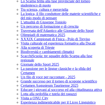
Lo Scarpa brilla alla fase provinciale del torneo
studentesco di nuoto
Tra scienza, cultura e meraviglia
La logica, il filo conduttore delle materie scientifiche e
del mio modo di pensare
L'attualità di Giuseppe Toniolo
Un percorso di formazione e di crescita
Traversata dell'Atlantico alle Giornate dello Sport
Olimpiadi di matematica 2025
XXXIX Campionati di Fisica - Polo di Treviso
Visita culturale ed esperienza formativa alla Ducati
Alla scoperta di Trieste
Biodiversità e cambiamenti climatici
ScacchiScuola: tre squadre dello Scarpa alla fase
regionale
Giornate dello Sport 2025
La passione per le lingue classiche e la sfida del
Certamen
Un filo di voce per raccontare - 2025
Grande successo per il torneo di scopone scientifico
Certamen Augusteum Taurinense 2025
Educare i giovani al soccorso ed alla cittadinanza attiva
Lotta alla pedofilia e tutela dei ragazzi
Visita a ONU City
Esperienza indimenticabile per il Liceo Linguistico