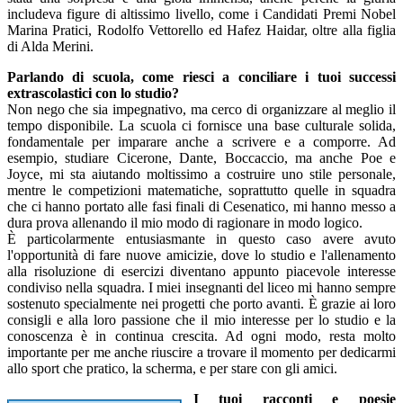
includeva figure di altissimo livello, come i Candidati Premi Nobel
Marina Pratici, Rodolfo Vettorello ed Hafez Haidar, oltre alla figlia
di Alda Merini.
Parlando di scuola, come riesci a conciliare i tuoi successi
extrascolastici con lo studio?
Non nego che sia impegnativo, ma cerco di organizzare al meglio il
tempo disponibile. La scuola ci fornisce una base culturale solida,
fondamentale per imparare anche a scrivere e a comporre. Ad
esempio, studiare Cicerone, Dante, Boccaccio, ma anche Poe e
Joyce, mi sta aiutando moltissimo a costruire uno stile personale,
mentre le competizioni matematiche, soprattutto quelle in squadra
che ci hanno portato alle fasi finali di Cesenatico, mi hanno messo a
dura prova allenando il mio modo di ragionare in modo logico.
È particolarmente entusiasmante in questo caso avere avuto
l'opportunità di fare nuove amicizie, dove lo studio e l'allenamento
alla risoluzione di esercizi diventano appunto piacevole interesse
condiviso nella squadra. I miei insegnanti del liceo mi hanno sempre
sostenuto specialmente nei progetti che porto avanti. È grazie ai loro
consigli e alla loro passione che il mio interesse per lo studio e la
conoscenza è in continua crescita. Ad ogni modo, resta molto
importante per me anche riuscire a trovare il momento per dedicarmi
allo sport che pratico, la scherma, e per stare con gli amici.
I tuoi racconti e poesie