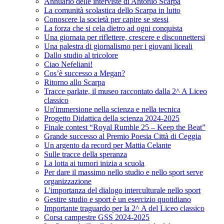
Annuario delle interviste di Antonio Scarpa
La comunità scolastica dello Scarpa in lutto
Conoscere la società per capire se stessi
La forza che si cela dietro ad ogni conquista
Una giornata per riflettere, crescere e disconnettersi
Una palestra di giornalismo per i giovani liceali
Dallo studio al tricolore
Ciao Nefeliani!
Cos’è successo a Megan?
Ritorno allo Scarpa
Tracce parlate, il museo raccontato dalla 2^ A Liceo
classico
Un'immersione nella scienza e nella tecnica
Progetto Didattica della scienza 2024-2025
Finale contest “Royal Rumble 25 – Keep the Beat”
Grande successo al Premio Poesia Città di Ceggia
Un argento da record per Mattia Celante
Sulle tracce della speranza
La lotta ai tumori inizia a scuola
Per dare il massimo nello studio e nello sport serve
organizzazione
L'importanza del dialogo interculturale nello sport
Gestire studio e sport è un esercizio quotidiano
Importante traguardo per la 2^ A del Liceo classico
Corsa campestre GSS 2024-2025