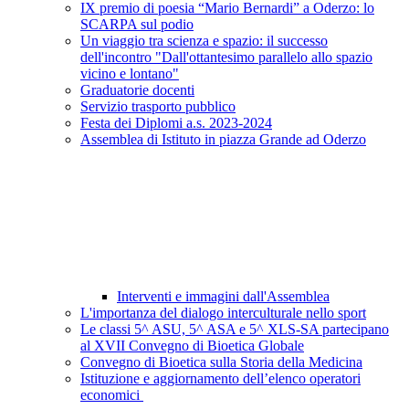
IX premio di poesia “Mario Bernardi” a Oderzo: lo
SCARPA sul podio
Un viaggio tra scienza e spazio: il successo
dell'incontro "Dall'ottantesimo parallelo allo spazio
vicino e lontano"
Graduatorie docenti
Servizio trasporto pubblico
Festa dei Diplomi a.s. 2023-2024
Assemblea di Istituto in piazza Grande ad Oderzo
Interventi e immagini dall'Assemblea
L'importanza del dialogo interculturale nello sport
Le classi 5^ ASU, 5^ ASA e 5^ XLS-SA partecipano
al XVII Convegno di Bioetica Globale
Convegno di Bioetica sulla Storia della Medicina
Istituzione e aggiornamento dell’elenco operatori
economici