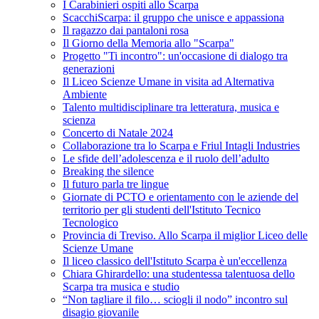
I Carabinieri ospiti allo Scarpa
ScacchiScarpa: il gruppo che unisce e appassiona
Il ragazzo dai pantaloni rosa
Il Giorno della Memoria allo "Scarpa"
Progetto "Ti incontro": un'occasione di dialogo tra
generazioni
Il Liceo Scienze Umane in visita ad Alternativa
Ambiente
Talento multidisciplinare tra letteratura, musica e
scienza
Concerto di Natale 2024
Collaborazione tra lo Scarpa e Friul Intagli Industries
Le sfide dell’adolescenza e il ruolo dell’adulto
Breaking the silence
Il futuro parla tre lingue
Giornate di PCTO e orientamento con le aziende del
territorio per gli studenti dell'Istituto Tecnico
Tecnologico
Provincia di Treviso. Allo Scarpa il miglior Liceo delle
Scienze Umane
Il liceo classico dell'Istituto Scarpa è un'eccellenza
Chiara Ghirardello: una studentessa talentuosa dello
Scarpa tra musica e studio
“Non tagliare il filo… sciogli il nodo” incontro sul
disagio giovanile