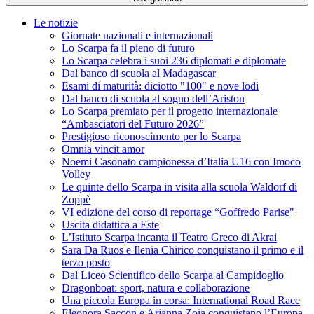
Le notizie
Giornate nazionali e internazionali
Lo Scarpa fa il pieno di futuro
Lo Scarpa celebra i suoi 236 diplomati e diplomate
Dal banco di scuola al Madagascar
Esami di maturità: diciotto "100" e nove lodi
Dal banco di scuola al sogno dell’Ariston
Lo Scarpa premiato per il progetto internazionale
“Ambasciatori del Futuro 2026”
Prestigioso riconoscimento per lo Scarpa
Omnia vincit amor
Noemi Casonato campionessa d’Italia U16 con Imoco
Volley
Le quinte dello Scarpa in visita alla scuola Waldorf di
Zoppè
VI edizione del corso di reportage “Goffredo Parise"
Uscita didattica a Este
L’Istituto Scarpa incanta il Teatro Greco di Akrai
Sara Da Ruos e Ilenia Chirico conquistano il primo e il
terzo posto
Dal Liceo Scientifico dello Scarpa al Campidoglio
Dragonboat: sport, natura e collaborazione
Una piccola Europa in corsa: International Road Race
Eleonora Saccon e Arianna Zoia conquistano l’Europa