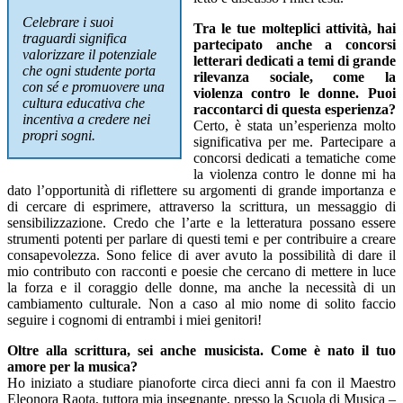
Celebrare i suoi
Tra le tue molteplici attività, hai
traguardi significa
partecipato anche a concorsi
valorizzare il potenziale
letterari dedicati a temi di grande
che ogni studente porta
rilevanza sociale, come la
con sé e promuovere una
violenza contro le donne. Puoi
cultura educativa che
raccontarci di questa esperienza?
incentiva a credere nei
Certo, è stata un’esperienza molto
propri sogni.
significativa per me. Partecipare a
concorsi dedicati a tematiche come
la violenza contro le donne mi ha
dato l’opportunità di riflettere su argomenti di grande importanza e
di cercare di esprimere, attraverso la scrittura, un messaggio di
sensibilizzazione. Credo che l’arte e la letteratura possano essere
strumenti potenti per parlare di questi temi e per contribuire a creare
consapevolezza. Sono felice di aver avuto la possibilità di dare il
mio contributo con racconti e poesie che cercano di mettere in luce
la forza e il coraggio delle donne, ma anche la necessità di un
cambiamento culturale. Non a caso al mio nome di solito faccio
seguire i cognomi di entrambi i miei genitori!
Oltre alla scrittura, sei anche musicista. Come è nato il tuo
amore per la musica?
Ho iniziato a studiare pianoforte circa dieci anni fa con il Maestro
Eleonora Raota, tuttora mia insegnante, presso la Scuola di Musica –