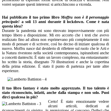
vorrei separare questi interessi: si arricchiscono a vicenda.
Hai pubblicato il tuo primo libro
Moffru non è il personaggio
principale!
a soli 13 anni durante il
lockdown. Come è nata
questa idea?
Durante la pandemia mi sono ritrovato improvvisamente con più
tempo libero a disposizione. Mi ero accorto che i testi che avevo
realizzato fino ad allora non esprimevano più completamente il mio
modo di pensare e di scrivere, così ho deciso di iniziare qualcosa di
nuovo. Moffru nasce dal desiderio di riflettere sul ruolo che le Arti e
la Natura rivestono nella società contemporanea, ispirandomi anche
a concetti danteschi. È stato un lavoro complesso, ma entusiasmante:
ho scritto la storia, disegnato 70 illustrazioni e anche la copertina
della prima edizione. È stato il punto di partenza per tante altre
esperienze.
Il tuo libro fantasy è stato molto apprezzato. Il tuo talento è
stato riconosciuto, infatti, anche dalla stampa e non solo. Puoi
dirci qualcosa in più?
Certo! È stato emozionante vedere
alcuni articoli, dedicati ai
riconoscimenti
(a sinistra, la premiazione al concorso Dafne)
che