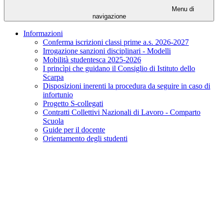
Menu di
navigazione
Informazioni
Conferma iscrizioni classi prime a.s. 2026-2027
Irrogazione sanzioni disciplinari - Modelli
Mobilità studentesca 2025-2026
I princìpi che guidano il Consiglio di Istituto dello
Scarpa
Disposizioni inerenti la procedura da seguire in caso di
infortunio
Progetto S-collegati
Contratti Collettivi Nazionali di Lavoro - Comparto
Scuola
Guide per il docente
Orientamento degli studenti