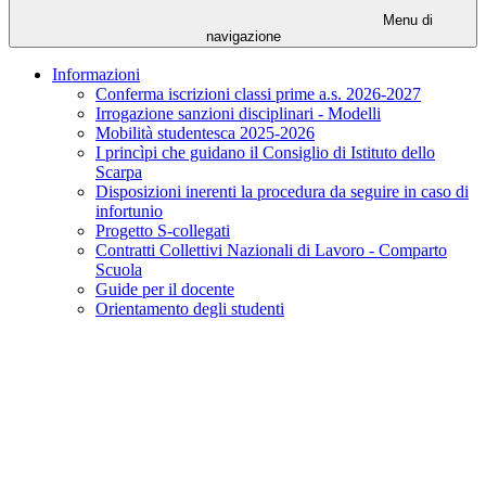
Menu di
navigazione
Informazioni
Conferma iscrizioni classi prime a.s. 2026-2027
Irrogazione sanzioni disciplinari - Modelli
Mobilità studentesca 2025-2026
I princìpi che guidano il Consiglio di Istituto dello
Scarpa
Disposizioni inerenti la procedura da seguire in caso di
infortunio
Progetto S-collegati
Contratti Collettivi Nazionali di Lavoro - Comparto
Scuola
Guide per il docente
Orientamento degli studenti