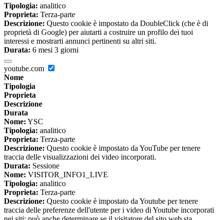
Tipologia:
analitico
Proprieta:
Terza-parte
Descrizione:
Questo cookie è impostato da DoubleClick (che è di
proprietà di Google) per aiutarti a costruire un profilo dei tuoi
interessi e mostrarti annunci pertinenti su altri siti.
Durata:
6 mesi 3 giorni
youtube.com
Nome
Tipologia
Proprieta
Descrizione
Durata
Nome:
YSC
Tipologia:
analitico
Proprieta:
Terza-parte
Descrizione:
Questo cookie è impostato da YouTube per tenere
traccia delle visualizzazioni dei video incorporati.
Durata:
Sessione
Nome:
VISITOR_INFO1_LIVE
Tipologia:
analitico
Proprieta:
Terza-parte
Descrizione:
Questo cookie è impostato da Youtube per tenere
traccia delle preferenze dell'utente per i video di Youtube incorporati
nei siti; può anche determinare se il visitatore del sito web sta