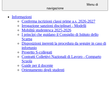
Menu di
navigazione
Informazioni
Conferma iscrizioni classi prime a.s. 2026-2027
Irrogazione sanzioni disciplinari - Modelli
Mobilità studentesca 2025-2026
I princìpi che guidano il Consiglio di Istituto dello
Scarpa
Disposizioni inerenti la procedura da seguire in caso di
infortunio
Progetto S-collegati
Contratti Collettivi Nazionali di Lavoro - Comparto
Scuola
Guide per il docente
Orientamento degli studenti