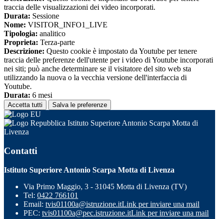
traccia delle visualizzazioni dei video incorporati.
Durata:
Sessione
Nome:
VISITOR_INFO1_LIVE
Tipologia:
analitico
Proprieta:
Terza-parte
Descrizione:
Questo cookie è impostato da Youtube per tenere
traccia delle preferenze dell'utente per i video di Youtube incorporati
nei siti; può anche determinare se il visitatore del sito web sta
utilizzando la nuova o la vecchia versione dell'interfaccia di
Youtube.
Durata:
6 mesi
Accetta tutti
Salva le preferenze
Istituto Superiore Antonio Scarpa Motta di
Livenza
Contatti
Istituto Superiore Antonio Scarpa Motta di Livenza
Via Primo Maggio, 3 - 31045 Motta di Livenza (TV)
Tel:
0422 766101
Email:
tvis01100a@istruzione.it
Link per inviare una mail
PEC:
tvis01100a@pec.istruzione.it
Link per inviare una mail