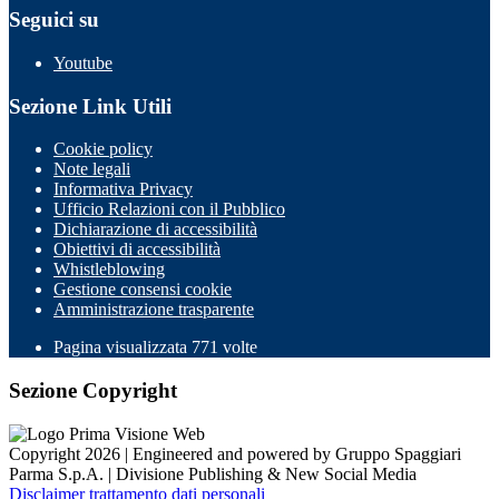
Seguici su
Youtube
Sezione Link Utili
Cookie policy
Note legali
Informativa Privacy
Ufficio Relazioni con il Pubblico
Dichiarazione di accessibilità
Obiettivi di accessibilità
Whistleblowing
Gestione consensi cookie
Amministrazione trasparente
Pagina visualizzata
771
volte
Sezione Copyright
Copyright 2026 | Engineered and powered by Gruppo Spaggiari
Parma S.p.A. | Divisione Publishing & New Social Media
Disclaimer trattamento dati personali