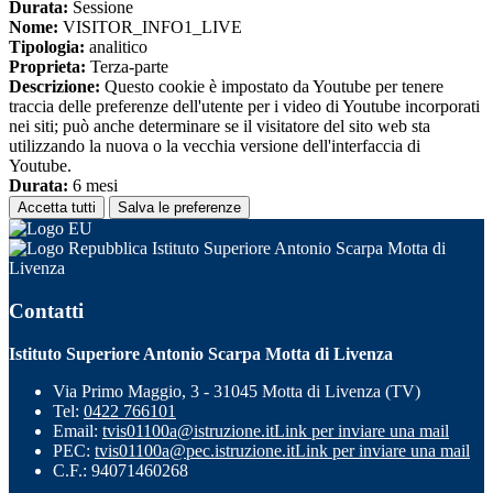
Durata:
Sessione
Nome:
VISITOR_INFO1_LIVE
Tipologia:
analitico
Proprieta:
Terza-parte
Descrizione:
Questo cookie è impostato da Youtube per tenere
traccia delle preferenze dell'utente per i video di Youtube incorporati
nei siti; può anche determinare se il visitatore del sito web sta
utilizzando la nuova o la vecchia versione dell'interfaccia di
Youtube.
Durata:
6 mesi
Accetta tutti
Salva le preferenze
Istituto Superiore Antonio Scarpa Motta di
Livenza
Contatti
Istituto Superiore Antonio Scarpa Motta di Livenza
Via Primo Maggio, 3 - 31045 Motta di Livenza (TV)
Tel:
0422 766101
Email:
tvis01100a@istruzione.it
Link per inviare una mail
PEC:
tvis01100a@pec.istruzione.it
Link per inviare una mail
C.F.: 94071460268