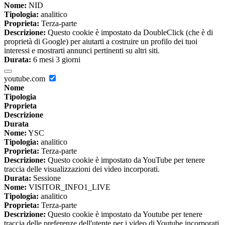
Nome:
NID
Tipologia:
analitico
Proprieta:
Terza-parte
Descrizione:
Questo cookie è impostato da DoubleClick (che è di
proprietà di Google) per aiutarti a costruire un profilo dei tuoi
interessi e mostrarti annunci pertinenti su altri siti.
Durata:
6 mesi 3 giorni
youtube.com
Nome
Tipologia
Proprieta
Descrizione
Durata
Nome:
YSC
Tipologia:
analitico
Proprieta:
Terza-parte
Descrizione:
Questo cookie è impostato da YouTube per tenere
traccia delle visualizzazioni dei video incorporati.
Durata:
Sessione
Nome:
VISITOR_INFO1_LIVE
Tipologia:
analitico
Proprieta:
Terza-parte
Descrizione:
Questo cookie è impostato da Youtube per tenere
traccia delle preferenze dell'utente per i video di Youtube incorporati