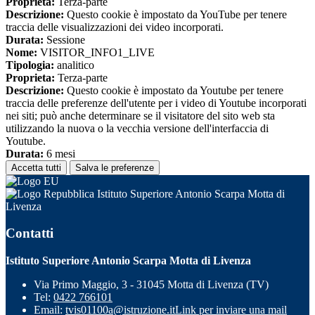
Proprieta:
Terza-parte
Descrizione:
Questo cookie è impostato da YouTube per tenere
traccia delle visualizzazioni dei video incorporati.
Durata:
Sessione
Nome:
VISITOR_INFO1_LIVE
Tipologia:
analitico
Proprieta:
Terza-parte
Descrizione:
Questo cookie è impostato da Youtube per tenere
traccia delle preferenze dell'utente per i video di Youtube incorporati
nei siti; può anche determinare se il visitatore del sito web sta
utilizzando la nuova o la vecchia versione dell'interfaccia di
Youtube.
Durata:
6 mesi
Accetta tutti
Salva le preferenze
Istituto Superiore Antonio Scarpa Motta di
Livenza
Contatti
Istituto Superiore Antonio Scarpa Motta di Livenza
Via Primo Maggio, 3 - 31045 Motta di Livenza (TV)
Tel:
0422 766101
Email:
tvis01100a@istruzione.it
Link per inviare una mail