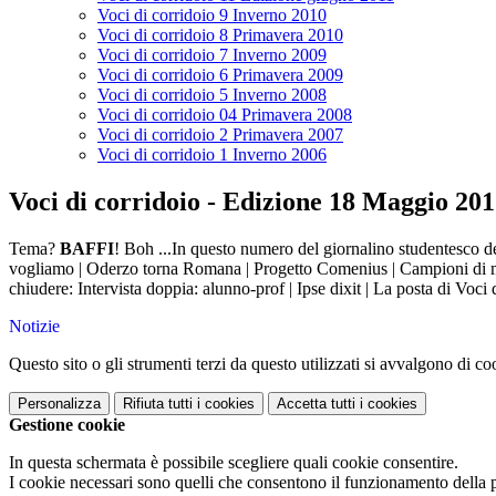
Voci di corridoio 9 Inverno 2010
Voci di corridoio 8 Primavera 2010
Voci di corridoio 7 Inverno 2009
Voci di corridoio 6 Primavera 2009
Voci di corridoio 5 Inverno 2008
Voci di corridoio 04 Primavera 2008
Voci di corridoio 2 Primavera 2007
Voci di corridoio 1 Inverno 2006
Voci di corridoio - Edizione 18 Maggio 20
Tema?
BAFFI
! Boh ...In questo numero del giornalino studentesco d
vogliamo | Oderzo torna Romana | Progetto Comenius | Campioni di matema
chiudere: Intervista doppia: alunno-prof | Ipse dixit | La posta di Voci 
Notizie
Questo sito o gli strumenti terzi da questo utilizzati si avvalgono di coo
Personalizza
Rifiuta tutti
i cookies
Accetta tutti
i cookies
Gestione cookie
In questa schermata è possibile scegliere quali cookie consentire.
I cookie necessari sono quelli che consentono il funzionamento della pi