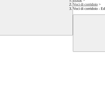
Home
>
Voci di corridoio
>
Voci di corridoio - 