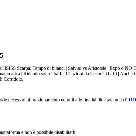
15
ell'ISISS Scarpa: Tempo di bilanci | Salvini vs Aristotele | Expo o NO 
tica | Ridendo sotto i baffi | Citazioni da leccarsi i baffi | Anche i mo
di Corridoio.
kie necessari al funzionamento ed utili alle finalità illustrate nella
COO
attaforma e non è possibile disabilitarli.