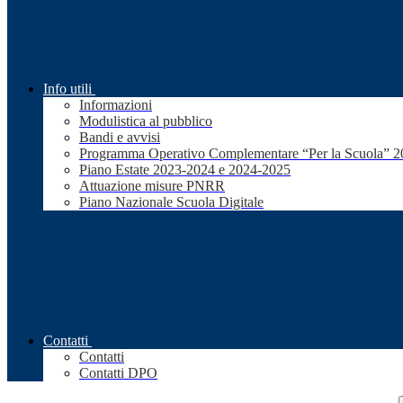
Info utili
Informazioni
Modulistica al pubblico
Bandi e avvisi
Programma Operativo Complementare “Per la Scuola” 
Piano Estate 2023-2024 e 2024-2025
Attuazione misure PNRR
Piano Nazionale Scuola Digitale
Contatti
Contatti
Contatti DPO