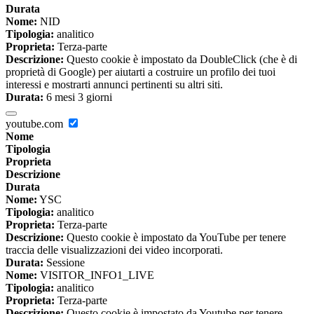
Durata
Nome:
NID
Tipologia:
analitico
Proprieta:
Terza-parte
Descrizione:
Questo cookie è impostato da DoubleClick (che è di
proprietà di Google) per aiutarti a costruire un profilo dei tuoi
interessi e mostrarti annunci pertinenti su altri siti.
Durata:
6 mesi 3 giorni
youtube.com
Nome
Tipologia
Proprieta
Descrizione
Durata
Nome:
YSC
Tipologia:
analitico
Proprieta:
Terza-parte
Descrizione:
Questo cookie è impostato da YouTube per tenere
traccia delle visualizzazioni dei video incorporati.
Durata:
Sessione
Nome:
VISITOR_INFO1_LIVE
Tipologia:
analitico
Proprieta:
Terza-parte
Descrizione:
Questo cookie è impostato da Youtube per tenere