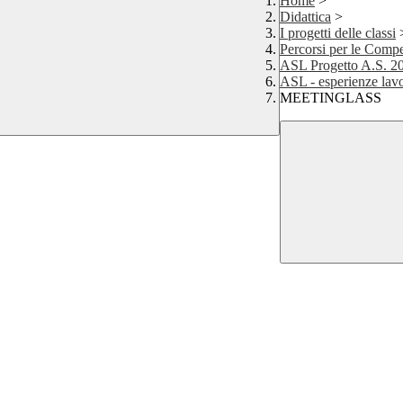
Home
>
Didattica
>
I progetti delle classi
Percorsi per le Compe
ASL Progetto A.S. 2
ASL - esperienze lavo
MEETINGLASS