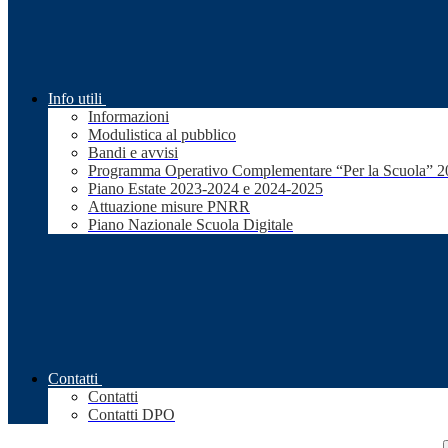
Info utili
Informazioni
Modulistica al pubblico
Bandi e avvisi
Programma Operativo Complementare “Per la Scuola” 
Piano Estate 2023-2024 e 2024-2025
Attuazione misure PNRR
Piano Nazionale Scuola Digitale
Contatti
Contatti
Contatti DPO