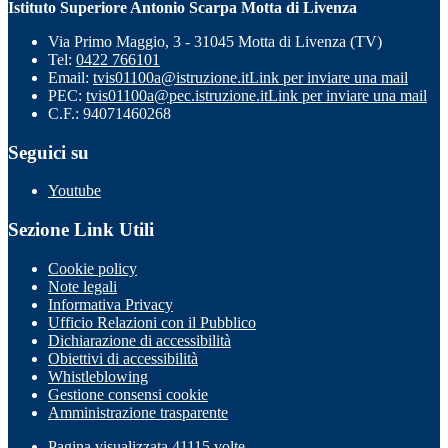
Istituto Superiore Antonio Scarpa Motta di Livenza
Via Primo Maggio, 3 - 31045 Motta di Livenza (TV)
Tel:
0422 766101
Email:
tvis01100a@istruzione.it
Link per inviare una mail
PEC:
tvis01100a@pec.istruzione.it
Link per inviare una mail
C.F.: 94071460268
Seguici su
Youtube
Sezione Link Utili
Cookie policy
Note legali
Informativa Privacy
Ufficio Relazioni con il Pubblico
Dichiarazione di accessibilità
Obiettivi di accessibilità
Whistleblowing
Gestione consensi cookie
Amministrazione trasparente
Pagina visualizzata
41115
volte