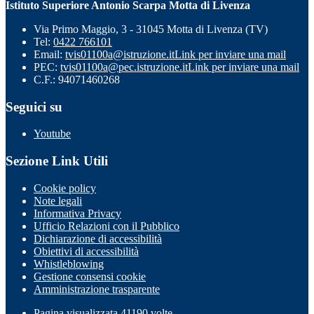
Istituto Superiore Antonio Scarpa Motta di Livenza
Via Primo Maggio, 3 - 31045 Motta di Livenza (TV)
Tel:
0422 766101
Email:
tvis01100a@istruzione.it
Link per inviare una mail
PEC:
tvis01100a@pec.istruzione.it
Link per inviare una mail
C.F.: 94071460268
Seguici su
Youtube
Sezione Link Utili
Cookie policy
Note legali
Informativa Privacy
Ufficio Relazioni con il Pubblico
Dichiarazione di accessibilità
Obiettivi di accessibilità
Whistleblowing
Gestione consensi cookie
Amministrazione trasparente
Pagina visualizzata
41190
volte