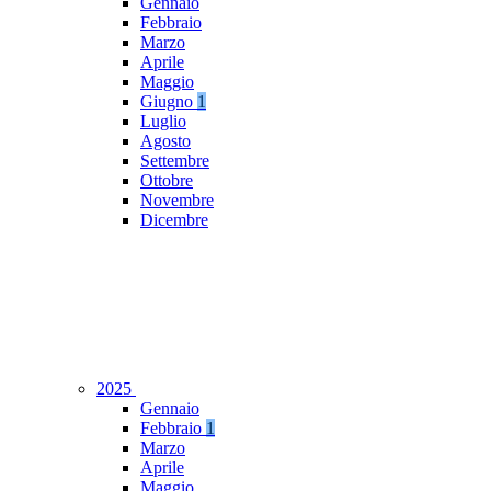
Gennaio
Febbraio
Marzo
Aprile
Maggio
Giugno
1
Luglio
Agosto
Settembre
Ottobre
Novembre
Dicembre
2025
Gennaio
Febbraio
1
Marzo
Aprile
Maggio