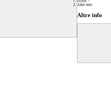
Home
>
Altre info
Altre info