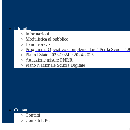
Info utili
Informazioni
Modulistica al pubblico
Bandi e avvisi
Programma Operativo Complementare “Per la Scuola” 
Piano Estate 2023-2024 e 2024-2025
Attuazione misure PNRR
Piano Nazionale Scuola Digitale
Contatti
Contatti
Contatti DPO