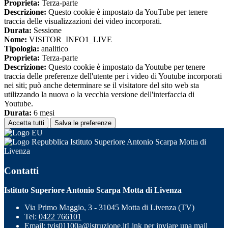
Proprieta:
Terza-parte
Descrizione:
Questo cookie è impostato da YouTube per tenere
traccia delle visualizzazioni dei video incorporati.
Durata:
Sessione
Nome:
VISITOR_INFO1_LIVE
Tipologia:
analitico
Proprieta:
Terza-parte
Descrizione:
Questo cookie è impostato da Youtube per tenere
traccia delle preferenze dell'utente per i video di Youtube incorporati
nei siti; può anche determinare se il visitatore del sito web sta
utilizzando la nuova o la vecchia versione dell'interfaccia di
Youtube.
Durata:
6 mesi
Accetta tutti
Salva le preferenze
Istituto Superiore Antonio Scarpa Motta di
Livenza
Contatti
Istituto Superiore Antonio Scarpa Motta di Livenza
Via Primo Maggio, 3 - 31045 Motta di Livenza (TV)
Tel:
0422 766101
Email:
tvis01100a@istruzione.it
Link per inviare una mail