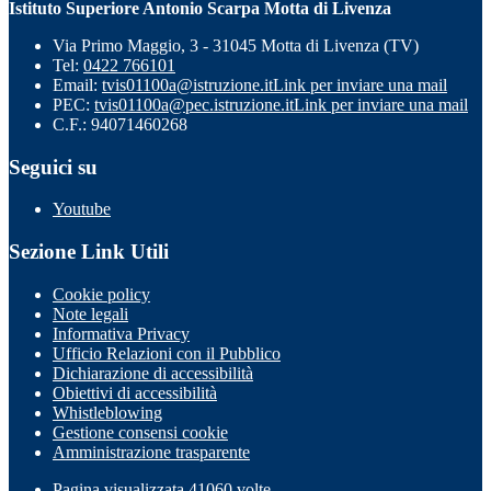
Istituto Superiore Antonio Scarpa Motta di Livenza
Via Primo Maggio, 3 - 31045 Motta di Livenza (TV)
Tel:
0422 766101
Email:
tvis01100a@istruzione.it
Link per inviare una mail
PEC:
tvis01100a@pec.istruzione.it
Link per inviare una mail
C.F.: 94071460268
Seguici su
Youtube
Sezione Link Utili
Cookie policy
Note legali
Informativa Privacy
Ufficio Relazioni con il Pubblico
Dichiarazione di accessibilità
Obiettivi di accessibilità
Whistleblowing
Gestione consensi cookie
Amministrazione trasparente
Pagina visualizzata
41060
volte