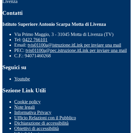
Livenza
Contatti
Istituto Superiore Antonio Scarpa Motta di Livenza
Via Primo Maggio, 3 - 31045 Motta di Livenza (TV)
Tel:
0422 766101
Email:
tvis01100a@istruzione.it
Link per inviare una mail
PEC:
tvis01100a@pec.istruzione.it
Link per inviare una mail
C.F.: 94071460268
Seguici su
Youtube
Sezione Link Utili
Cookie policy
Note legali
Informativa Privacy
Ufficio Relazioni con il Pubblico
Dichiarazione di accessibilità
Obiettivi di accessibilità