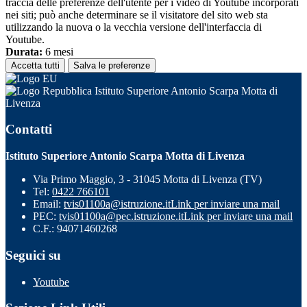
traccia delle preferenze dell'utente per i video di Youtube incorporati
nei siti; può anche determinare se il visitatore del sito web sta
utilizzando la nuova o la vecchia versione dell'interfaccia di
Youtube.
Durata:
6 mesi
Accetta tutti
Salva le preferenze
Istituto Superiore Antonio Scarpa Motta di
Livenza
Contatti
Istituto Superiore Antonio Scarpa Motta di Livenza
Via Primo Maggio, 3 - 31045 Motta di Livenza (TV)
Tel:
0422 766101
Email:
tvis01100a@istruzione.it
Link per inviare una mail
PEC:
tvis01100a@pec.istruzione.it
Link per inviare una mail
C.F.: 94071460268
Seguici su
Youtube